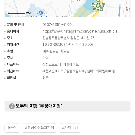
250m
문의 및 안내
0507-1351-4190
홈페이지
https://www.instagram.com/cafe.nubi_official
주소
전남광주통합특별시 장성군 내기길 23
영업시간
10:30~20:30 (마지막 주문 20:00)
휴일
매주 월요일, 화요일
주차
가능
대표메뉴
장성스트로베리애플에이드
취급메뉴
제철과일케이크 / 땅콩크림라떼 / 솔티드카라멜라떼 등
화장실
있음
모두의 여행 '무장애여행'
#음식
#장성아이들과함께
#카페누비