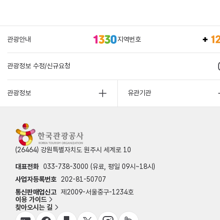
관광안내
지역번호
관광정보 수정/신규요청
관광정보
유관기관
(26464) 강원특별자치도 원주시 세계로 10
대표전화
033-738-3000 (유료, 평일 09시~18시)
사업자등록번호
202-81-50707
통신판매업신고
제2009-서울중구-1234호
이용 가이드
찾아오시는 길