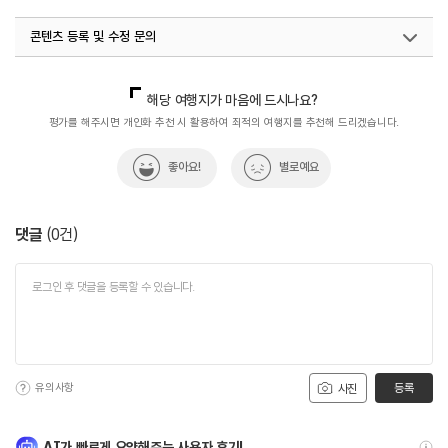
콘텐츠 등록 및 수정 문의
국내디지털마케팅팀
033-813-3500
해당 여행지가 마음에 드시나요?
평가를 해주시면 개인화 추천 시 활용하여 최적의 여행지를 추천해 드리겠습니다.
좋아요!
별로예요
댓글
(
0
건)
유의사항
등록
사진
AI가 빠르게 요약해주는 사용자 후기!