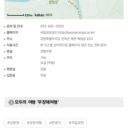
, NGII
250m
문의 및 안내
033-801-0900
홈페이지
국립공원공단
http://seorak.knps.or.kr/
주소
강원특별자치도 인제군 북면 백담로 150
이용시간
※ 코스별 상이하므로 홈페이지 참조 또는 전화 문의
휴일
연중무휴
주차
가능
요금 (무료)
화장실
있음
입장료
무료
모두의 여행 '무장애여행'
#강원권
#강원여행
#관광지
#국립공원