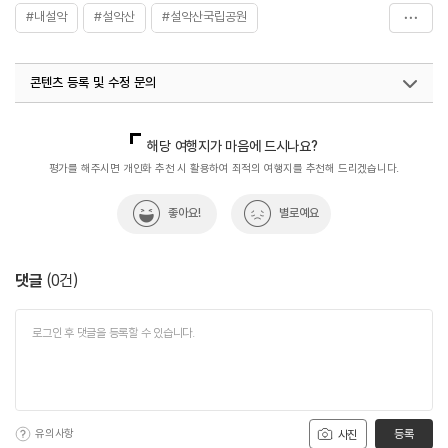
#내설악
#설악산
#설악산국립공원
#인제가볼만한곳
#인제여행
#자연
#풍경좋은곳
콘텐츠 등록 및 수정 문의
국내디지털마케팅팀
033-813-3500
해당 여행지가 마음에 드시나요?
평가를 해주시면 개인화 추천 시 활용하여 최적의 여행지를 추천해 드리겠습니다.
좋아요!
별로예요
댓글
(
0
건)
유의사항
등록
사진