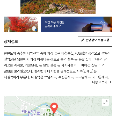
직접 찍은 사진을
등록해 주세요.
관광정보 수정요청
상세정보
한반도의 중추인 태백산맥 중에 가장 높은 대청봉(1,708m)을 정점으로 펼쳐진
설악산은 남한에서 가장 아름다운 산으로 봄의 철쭉 등 온갖 꽃과, 여름의 맑고
깨끗한 계곡물, 가을단풍, 눈 덮인 설경 등 사시사철 어느 때이건 찾는 이의
감탄을 불러일으킨다. 한계령과 미시령을 경계선으로 서쪽(인제군)은
내설악이라 부른다. 내설악은 백담계곡, 수렴동계곡, 구곡담계곡, 가야동계곡,
내용
더보기
십이선녀탕계곡, 용아장성, 귀때기골 그리고 장수대지역의 대승폭포, 옥녀탕
등이 아름답고 산세가 빼어나다. 내설악은 설악의 계곡미를 제대로 볼 수 있는
곳. 계곡의 갈래가 다양하므로 등산코스도 그만큼 많다. 용대리~백담계곡~
수렴동 코스, 십이선녀탕계곡 코스, 장수대~대승령 코스 등이 대표적이다.