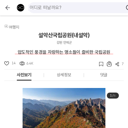
여행지
설악산국립공원(내설악)
강원 인제군
압도적인 풍경을 자랑하는 명소들이 즐비한 국립공원
14
6.4K
7
사진보기
상세정보
댓글
1
/
6