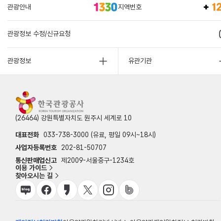
관광안내
지역번호
관광정보 수정/신규요청
관광정보
유관기관
(26464) 강원특별자치도 원주시 세계로 10
대표전화
033-738-3000 (유료, 평일 09시~18시)
사업자등록번호
202-81-50707
통신판매업신고
제2009-서울중구-1234호
이용 가이드
찾아오시는 길