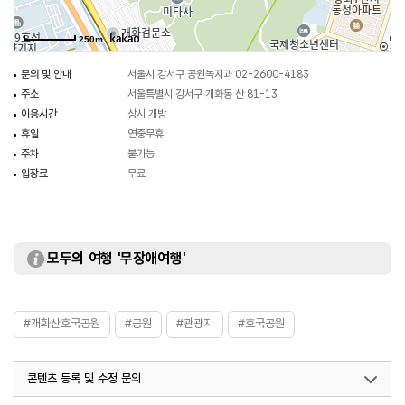
250m
문의 및 안내
서울시 강서구 공원녹지과 02-2600-4183
주소
서울특별시 강서구 개화동 산 81-13
이용시간
상시 개방
휴일
연중무휴
주차
불가능
입장료
무료
모두의 여행 '무장애여행'
#개화산호국공원
#공원
#관광지
#호국공원
콘텐츠 등록 및 수정 문의