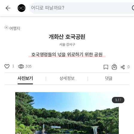
여행지
개화산 호국공원
서울 강서구
호국영령들의 넋을 위로하기 위한 공원
1
305
0
사진보기
상세정보
댓글
1
/
7