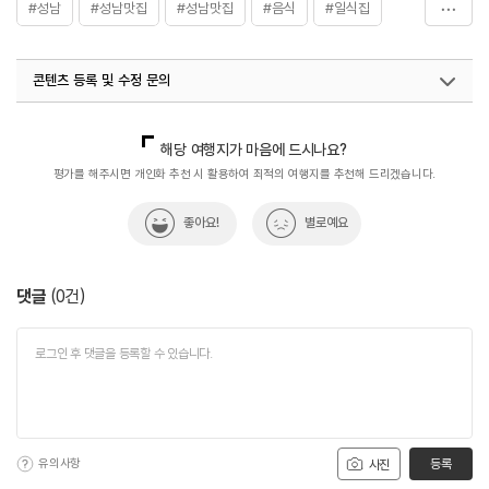
#성남
#성남맛집
#성남맛집
#음식
#일식집
#일식집
콘텐츠 등록 및 수정 문의
국내디지털마케팅팀
033-813-3500
해당 여행지가 마음에 드시나요?
평가를 해주시면 개인화 추천 시 활용하여 최적의 여행지를 추천해 드리겠습니다.
좋아요!
별로예요
댓글
(
0
건)
유의사항
등록
사진