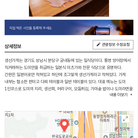
직접 찍은 사진을 등록해 주세요.
관광정보 수정요청
상세정보
생선가게는 경기도 성남시 분당구 궁내동에 있는 일식당이다. 통영 양어장에서
직거래하는 도미만을 취급하는 일본식 미츠가와 전문 식당으로 유명하다. ​
간판은 일본어로만 적혀있고 하단에 조그맣게 생선가게라고 적혀있다. 가게
내부는 협소한 편이고 다찌 테이블과 일반 테이블이 있다. 대표 메뉴는 도미
1인코스로 도미의 지리, 생선회, 머리구이, 모둠튀김, 가마솥 밥이나 도미라면을
내용
더보기
먹을 수 있다. 그밖에 도미솥밥정식, 도미솥밥특정식, 도미라면 정식, 도미
머리조림등이 있고 방문 전 예약이 필수인 오마카세도 있다. 주차는 가게 앞
상가 공용주차장을 이용해야 한다.
※ 반려동물 동반 불가