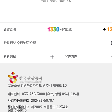
등록된 댓글이 없습니다.
관광안내
지역번호
관광정보 수정/신규요청
관광정보
유관기관
(26464) 강원특별자치도 원주시 세계로 10
대표전화
033-738-3000 (유료, 평일 09시~18시)
사업자등록번호
202-81-50707
통신판매업신고
제2009-서울중구-1234호
이용 가이드