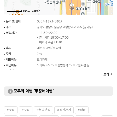
250m
문의 및 안내
0507-1393-0303
주소
경기도 성남시 분당구 대왕판교로 255 (궁내동)
영업시간
- 11:30~22:00
- 준비시간 15:00~17:00
- 마지막 주문 21:30
휴일
매주 일요일 / 목요일
주차
가능
대표메뉴
오마카세
취급메뉴
도미특코스 / 도미솥밥정식 / 도미모듬튀김 등
화장실
있음
더보기
모두의 여행 '무장애여행'
#맛집
#맛집
#분당맛집
#생선가게
#성남