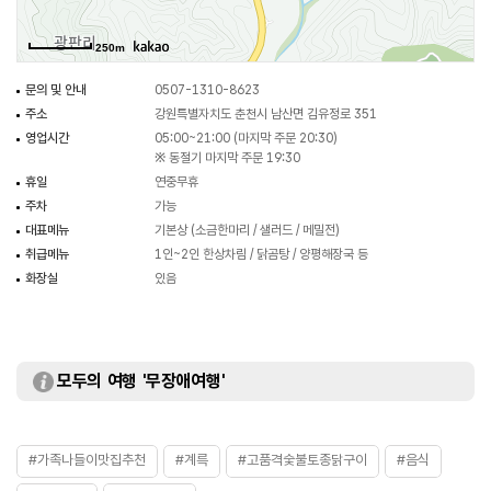
250m
문의 및 안내
0507-1310-8623
주소
강원특별자치도 춘천시 남산면 김유정로 351
영업시간
05:00~21:00 (마지막 주문 20:30)
※ 동절기 마지막 주문 19:30
휴일
연중무휴
주차
가능
대표메뉴
기본상 (소금한마리 / 샐러드 / 메밀전)
취급메뉴
1인~2인 한상차림 / 닭곰탕 / 양평해장국 등
화장실
있음
모두의 여행 '무장애여행'
#가족나들이맛집추천
#계륵
#고품격숯불토종닭구이
#음식