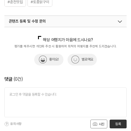
#춘천맛집
#토종닭구이
콘텐츠 등록 및 수정 문의
국내디지털마케팅팀
033-813-3500
해당 여행지가 마음에 드시나요?
평가를 해주시면 개인화 추천 시 활용하여 최적의 여행지를 추천해 드리겠습니다.
좋아요!
별로예요
댓글
(
0
건)
유의사항
등록
사진