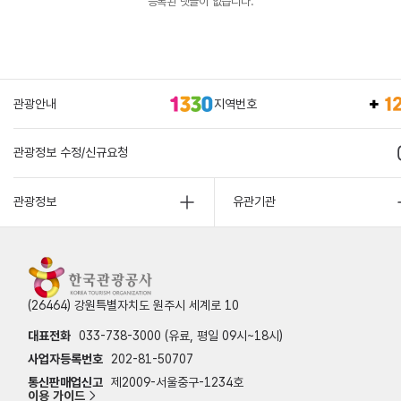
등록된 댓글이 없습니다.
관광안내
지역번호
관광정보 수정/신규요청
관광정보
유관기관
(26464) 강원특별자치도 원주시 세계로 10
대표전화
033-738-3000 (유료, 평일 09시~18시)
사업자등록번호
202-81-50707
통신판매업신고
제2009-서울중구-1234호
이용 가이드