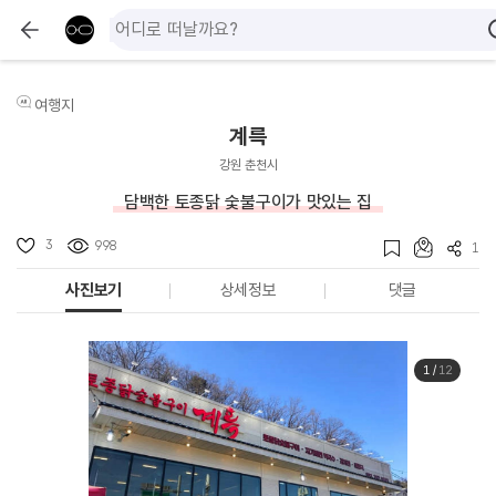
여행지
계륵
강원 춘천시
담백한 토종닭 숯불구이가 맛있는 집
3
998
1
사진보기
상세정보
댓글
1
/
12