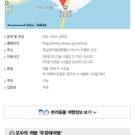
250m
문의 및 안내
061-659-4553
홈페이지
http://www.yeosu.go.kr/tour
주소
전남광주통합특별시 여수시 하멜로 102
이용시간
[동절기(11월~2월)] 17:00~24:00
[하절기(3월~10월)] 18:00~01:00
휴일
매월 첫째 주 수요일
※ 연휴에 포함된 경우와 4~6월/8~10월 제외
주차
가능
입장료
무료
반려동물 여행정보 보기
모두의 여행 '무장애여행'