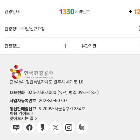
관광안내
지역번호
관광정보 수정/신규요청
관광정보
유관기관
(26464) 강원특별자치도 원주시 세계로 10
대표전화
033-738-3000 (유료, 평일 09시~18시)
사업자등록번호
202-81-50707
통신판매업신고
제2009-서울중구-1234호
이용 가이드
찾아오시는 길