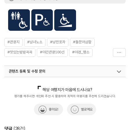
#관광지
#남녀노소
#낭만포차
#돌문어삼합
#맛있는밤밤곡곡
#야간관광100선
#야경_명소
#야경명소
#야경여행
#야경이예쁜
#야경좋은곳
콘텐츠 등록 및 수정 문의
#야경코스
#여수낭만포차
#여수야경명소
#연인과밤밤곡곡
#연인과함께
#이색데이트
국내디지털마케팅팀
033-813-3500
지역관광육성팀 (야간관광)
033-738-3439
해당 여행지가 마음에 드시나요?
#친구와함께
#커플데이트
#해물삼합
#휴식여행
열린관광콘텐츠팀(열린관광-모두의여행)
033-738-3425
평가를 해주시면 개인화 추천 시 활용하여 최적의 여행지를 추천해 드리겠습니다.
#휴식하기좋은곳
좋아요!
별로예요
댓글
(
28
건)