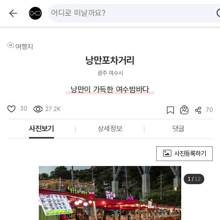
여행지
낭만포차거리
광주 여수시
낭만이 가득한 여수밤바다
30
27.2K
70
사진보기
상세정보
댓글
사진등록하기
1
/
12