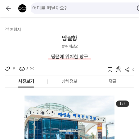
여행지
땅끝항
광주 해남군
땅끝에 위치한 항구
9
3.9K
6
사진보기
상세정보
댓글
1
/
6