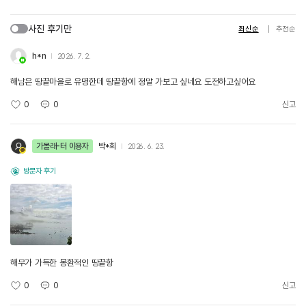
사진 후기만
최신순
추천순
h*n
2026. 7. 2.
해남은 땅끝마을로 유명한데 땅끝항에 정말 가보고 싶네요 도전하고싶어요
0
0
신고
가볼래-터 이용자
박*희
2026. 6. 23.
방문자 후기
해무가 가득한 몽환적인 땅끝항
0
0
신고