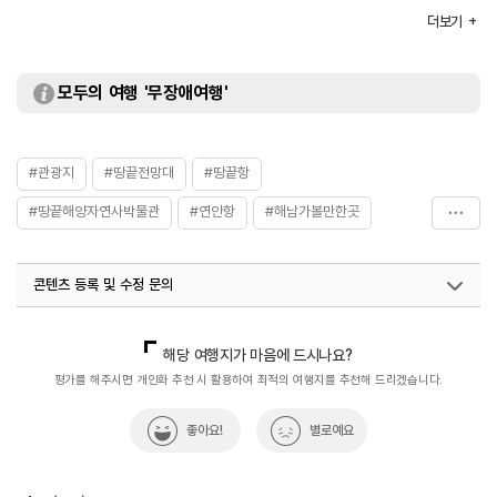
입장료
무료
더보기
모두의 여행 '무장애여행'
#관광지
#땅끝전망대
#땅끝항
#땅끝해양자연사박물관
#연안항
#해남가볼만한곳
#해남여객선터미널
#해남여행
콘텐츠 등록 및 수정 문의
국내디지털마케팅팀
033-813-3500
해당 여행지가 마음에 드시나요?
평가를 해주시면 개인화 추천 시 활용하여 최적의 여행지를 추천해 드리겠습니다.
좋아요!
별로예요