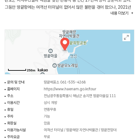
완도군 지역주민들과 해남을 찾는 관광객 등 연간 27만여 명이 방문하고 있다.
그동안 땅끝항에는 여객선 터미널이 없어서 많은 불편을 겪어 왔으나, 2021년
내용
더보기
4월 지상 1층 연면적 499.6㎡ 규모의 시설로 매표소와 대합실, 사무실 등
다양한 편의시설을 갖춘 여객선 터미널이 들어섰다. 여객선 터미널이 준공됨에
따라 이용객들이 보다 쾌적하고 편리하게 뱃길을 이용할 수 있게 됐다.
250m
문의 및 안내
땅끝매표소 061-535-4268
홈페이지
https://www.haenam.go.kr/tour
주소
전남광주통합특별시 해남군 송지면 땅끝마을길 111
이용시간
상시 개방
휴일
연중무휴
주차
가능
화장실
있음
이용가능시설
여객선 터미널 / 땅끝해양 자연사박물관 / 땅끝전망대
주차요금
무료