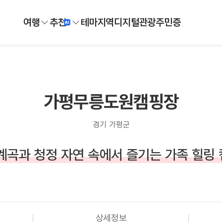
여행
추천
테마
지역
디지털
관광주민증
가평무릉도원캠핑장
경기 가평군
계곡과 청정 자연 속에서 즐기는 가족 힐링
상세정보