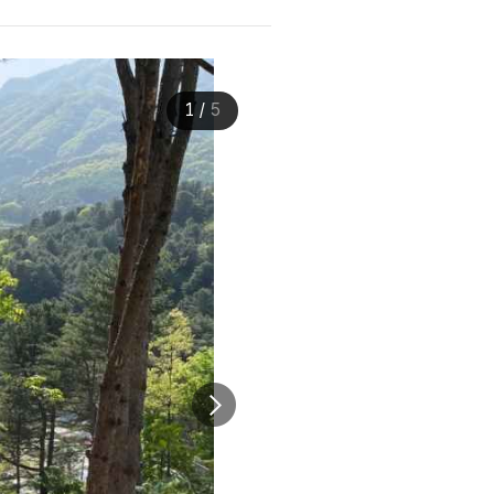
1
/
5