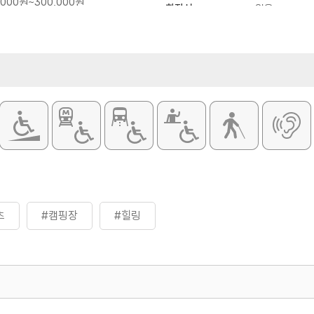
,000원~300,000원
화장실
있음
홈페이지 참조 및 전화 문의 요망
츠
#캠핑장
#힐링