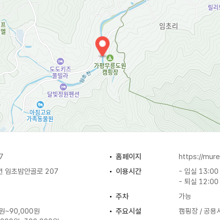
7
홈페이지
https://mu
면 임초밤안골로 207
이용시간
- 입실 13:00
- 퇴실 12:00
주차
가능
0원~90,000원
주요시설
캠핑장 / 공용