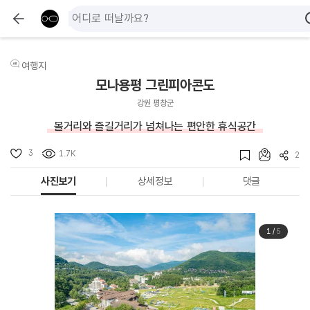
여행지
모나용평 그린피아콘도
강원 평창군
볼거리와 즐길거리가 넘쳐나는 편안한 휴식공간
3
1.7K
2
사진보기
상세정보
댓글
1
/
5