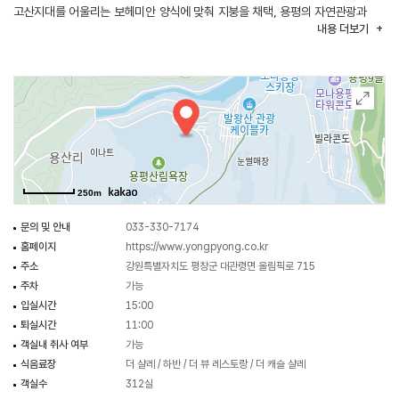
고산지대를 어울리는 보헤미안 양식에 맞춰 지붕을 채택, 용평의 자연관광과
내용
더보기
아름다운 조화를 이루고 있으며 모나용평 단지 전체를 한눈에 조망할 수 있다.
250m
문의 및 안내
033-330-7174
홈페이지
https://www.yongpyong.co.kr
주소
강원특별자치도 평창군 대관령면 올림픽로 715
주차
가능
입실시간
15:00
퇴실시간
11:00
객실내 취사 여부
가능
식음료장
더 샬레 / 하반 / 더 뷰 레스토랑 / 더 캐슬 샬레
객실수
312실