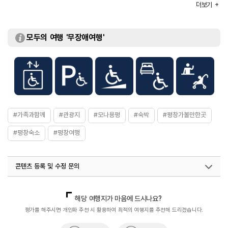
객실유형
25타입 / 33타입 / 38타입 등
더보기
규모
A동 12층 / B동 14층
부대시설
스키장 / 골프장 / 워터파크 / 발왕산氣스카이워크 등
모두의 여행 '무장애여행'
#가족과함께
#관광지
#모나용평
#숙박
#평창가볼만한곳
#평창숙소
#평창여행
콘텐츠 등록 및 수정 문의
국내디지털마케팅팀
033-813-3500
열린관광콘텐츠팀(열린관광-모두의여행)
033-738-3425
해당 여행지가 마음에 드시나요?
평가를 해주시면 개인화 추천 시 활용하여 최적의 여행지를 추천해 드리겠습니다.