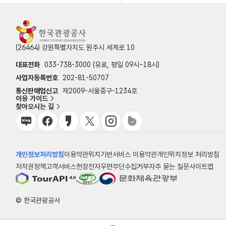
(26464) 강원특별자치도 원주시 세계로 10
대표전화
033-738-3000 (유료, 평일 09시~18시)
사업자등록번호
202-81-50707
통신판매업신고
제2009-서울중구-1234호
이용 가이드
찾아오시는 길
개인정보처리방침
이용약관
위치기반서비스 이용약관
개인위치정보 처리방침
저작권정책
고객서비스헌장
전자우편무단수집거부
자주 묻는 질문
사이트맵
© 한국관광공사