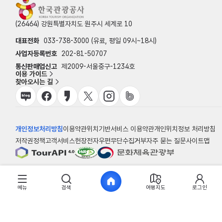
(26464) 강원특별자치도 원주시 세계로 10
대표전화
033-738-3000 (유료, 평일 09시~18시)
사업자등록번호
202-81-50707
통신판매업신고
제2009-서울중구-1234호
이용 가이드
찾아오시는 길
개인정보처리방침
이용약관
위치기반서비스 이용약관
개인위치정보 처리방침
저작권정책
고객서비스헌장
전자우편무단수집거부
자주 묻는 질문
사이트맵
© 한국관광공사
메뉴
검색
여행지도
로그인