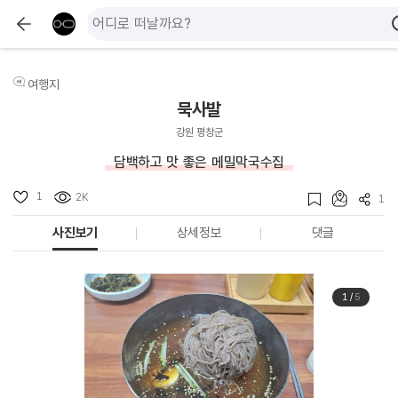
여행지
묵사발
강원 평창군
담백하고 맛 좋은 메밀막국수집
1
2K
1
사진보기
상세정보
댓글
1
/
5