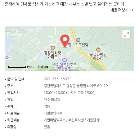
존재하여 단체로 식사가 가능하고 매장 내부는 신발 벗고 들어가는 곳이며
내용
더보기
좌식테이블과 입식테이블 모두 존재해 편리한 쪽에 식사가 가능하다. 주차는
매장 전용 주차장이 존재하여 편리하게 주차가 가능하다.
250m
문의 및 안내
033-333-3637
주소
강원특별자치도 평창군 봉평면 태기로 80-29
영업시간
10:00~20:00 (마지막 주문 19:00)
휴일
매주 화요일
주차
가능
대표메뉴
메밀물막국수
취급메뉴
메밀비빔막국수 / 메밀묵사발 / 메밀전 등
화장실
있음