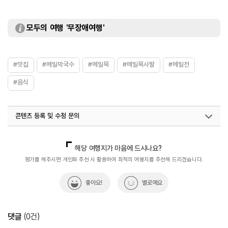
모두의 여행 '무장애여행'
#맛집
#메밀막국수
#메밀묵
#메밀묵사발
#메밀전
#음식
콘텐츠 등록 및 수정 문의
국내디지털마케팅팀
033-813-3500
해당 여행지가 마음에 드시나요?
평가를 해주시면 개인화 추천 시 활용하여 최적의 여행지를 추천해 드리겠습니다.
좋아요!
별로예요
댓글
(
0
건)