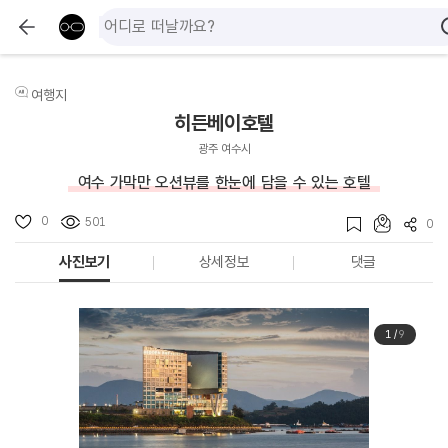
여행지
히든베이호텔
광주 여수시
여수 가막만 오션뷰를 한눈에 담을 수 있는 호텔
0
501
0
사진보기
상세정보
댓글
1
/
9