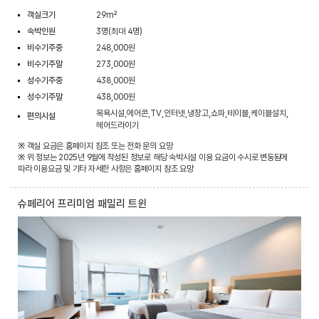
객실크기
29m²
숙박인원
3명(최대 4명)
비수기주중
248,000원
비수기주말
273,000원
성수기주중
438,000원
성수기주말
438,000원
목욕시설,에어콘,TV,인터넷,냉장고,쇼파,테이블,케이블설치,
편의시설
헤어드라이기
※ 객실 요금은 홈페이지 참조 또는 전화 문의 요망
※ 위 정보는 2025년 9월에 작성된 정보로 해당 숙박시설 이용 요금이 수시로 변동됨에
따라 이용요금 및 기타 자세한 사항은 홈페이지 참조 요망
슈페리어 프리미엄 패밀리 트윈