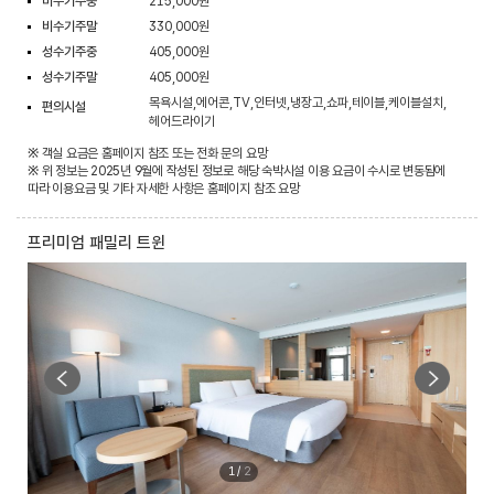
비수기주중
215,000원
비수기주말
330,000원
성수기주중
405,000원
성수기주말
405,000원
목욕시설,에어콘,TV,인터넷,냉장고,쇼파,테이블,케이블설치,
편의시설
헤어드라이기
※ 객실 요금은 홈페이지 참조 또는 전화 문의 요망
※ 위 정보는 2025년 9월에 작성된 정보로 해당 숙박시설 이용 요금이 수시로 변동됨에
따라 이용요금 및 기타 자세한 사항은 홈페이지 참조 요망
프리미엄 패밀리 트윈
1
/
2