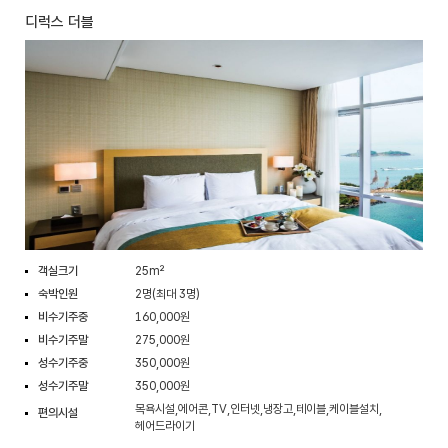
디럭스 더블
객실크기
25m²
숙박인원
2명(최대 3명)
비수기주중
160,000원
비수기주말
275,000원
성수기주중
350,000원
성수기주말
350,000원
목욕시설,에어콘,TV,인터넷,냉장고,테이블,케이블설치,
편의시설
헤어드라이기