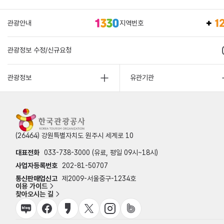
관광안내
지역번호
관광정보 수정/신규요청
관광정보
유관기관
(26464) 강원특별자치도 원주시 세계로 10
대표전화
033-738-3000 (유료, 평일 09시~18시)
사업자등록번호
202-81-50707
통신판매업신고
제2009-서울중구-1234호
이용 가이드
찾아오시는 길