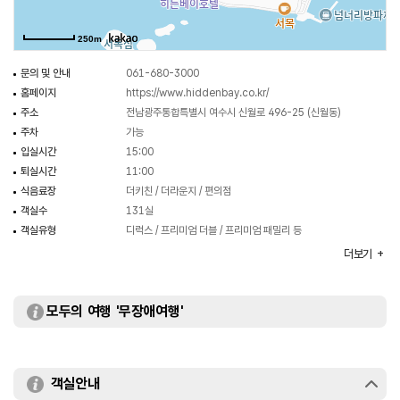
250m
문의 및 안내
061-680-3000
홈페이지
https://www.hiddenbay.co.kr/
주소
전남광주통합특별시 여수시 신월로 496-25 (신월동)
주차
가능
입실시간
15:00
퇴실시간
11:00
식음료장
더키친 / 더라운지 / 편의점
객실수
131실
객실유형
디럭스 / 프리미엄 더블 / 프리미엄 패밀리 등
부대시설
사우나 / 헬스장 / 연회장 등
더보기
모두의 여행 '무장애여행'
객실안내