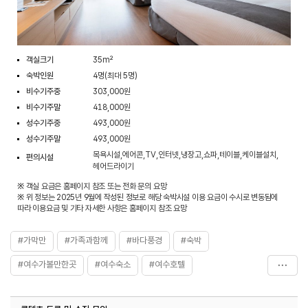
객실크기
35m²
숙박인원
4명(최대 5명)
비수기주중
303,000원
비수기주말
418,000원
성수기주중
493,000원
성수기주말
493,000원
목욕시설,에어콘,TV,인터넷,냉장고,쇼파,테이블,케이블설치,
편의시설
헤어드라이기
※ 객실 요금은 홈페이지 참조 또는 전화 문의 요망
※ 위 정보는 2025년 9월에 작성된 정보로 해당 숙박시설 이용 요금이 수시로 변동됨에
따라 이용요금 및 기타 자세한 사항은 홈페이지 참조 요망
#가막만
#가족과함께
#바다풍경
#숙박
#여수가볼만한곳
#여수숙소
#여수호텔
#오션뷰객실
#편리한공간
#휴식공간