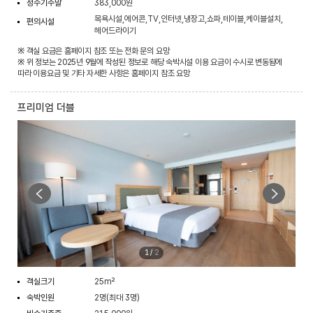
성수기주말
383,000원
목욕시설,에어콘,TV,인터넷,냉장고,쇼파,테이블,케이블설치,
편의시설
헤어드라이기
※ 객실 요금은 홈페이지 참조 또는 전화 문의 요망
※ 위 정보는 2025년 9월에 작성된 정보로 해당 숙박시설 이용 요금이 수시로 변동됨에
따라 이용요금 및 기타 자세한 사항은 홈페이지 참조 요망
프리미엄 더블
1
/
2
객실크기
25m²
숙박인원
2명(최대 3명)