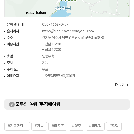
250m
문의 및 안내
010-4663-0774
홈페이지
https://blog.naver.com/dhl0924
주소
경기도 양주시 남면 감악산로514번길 468-8
이용시간
- 입실 13:00
- 퇴실 12:00
휴일
연중무휴
주차
가능
주차 요금
무료
이용요금
- 오토캠핑존 60,000원
- 타프존 70,000원
더보기
※ 자세한 사항은 홈페이지 참조 및 전화 문의 요망
화장실
있음
모두의 여행 '무장애여행'
#가볼만한곳
#가족
#레포츠
#양주
#캠핑장
#힐링