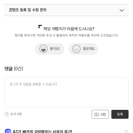
콘텐츠 등록 및 수정 문의
국내디지털마케팅팀
033-813-3500
해당 여행지가 마음에 드시나요?
평가를 해주시면 개인화 추천 시 활용하여 최적의 여행지를 추천해 드리겠습니다.
좋아요!
별로예요
댓글
(
0
건)
유의사항
등록
사진
AI가 빠르게 요약해주는 사용자 후기!