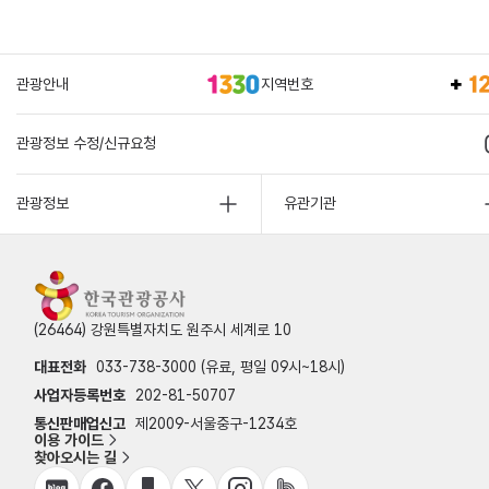
관광안내
지역번호
관광정보 수정/신규요청
관광정보
유관기관
(26464) 강원특별자치도 원주시 세계로 10
대표전화
033-738-3000 (유료, 평일 09시~18시)
사업자등록번호
202-81-50707
통신판매업신고
제2009-서울중구-1234호
이용 가이드
찾아오시는 길