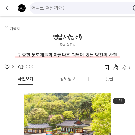
여행지
영탑사(당진)
충남 당진시
귀중한 문화재들과 아름다운 괴목이 있는 당진의 사찰
8
2.7K
3
사진보기
상세정보
댓글
1
/
5