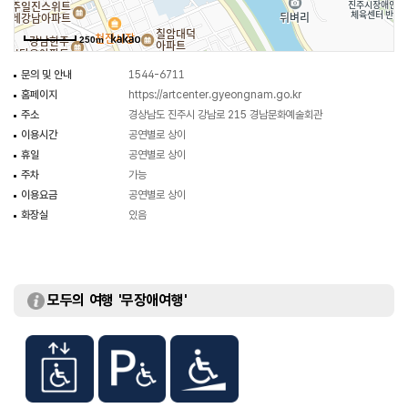
250m
문의 및 안내
1544-6711
홈페이지
https://artcenter.gyeongnam.go.kr
주소
경상남도 진주시 강남로 215 경남문화예술회관
이용시간
공연별로 상이
휴일
공연별로 상이
주차
가능
이용요금
공연별로 상이
화장실
있음
모두의 여행 '무장애여행'