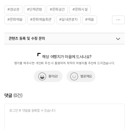
#경상권
#단체관람
#문화공간
#문화시설
#문화예술
#문화예술회관
#실내관광지
#예술
#음악회
#진주가볼만한곳
#휴식하기좋은곳
#힐링
콘텐츠 등록 및 수정 문의
국내디지털마케팅팀
033-813-3500
열린관광콘텐츠팀(열린관광-모두의여행)
033-738-3425
해당 여행지가 마음에 드시나요?
평가를 해주시면 개인화 추천 시 활용하여 최적의 여행지를 추천해 드리겠습니다.
좋아요!
별로예요
댓글
(
0
건)