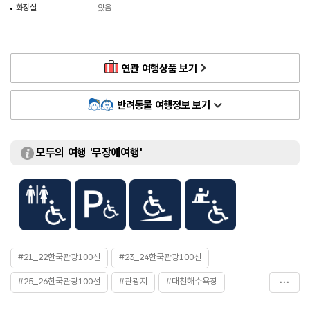
화장실
있음
연관 여행상품 보기
반려동물 여행정보 보기
모두의 여행 '무장애여행'
#21_22한국관광100선
#23_24한국관광100선
#25_26한국관광100선
#관광지
#대천해수욕장
#머드
#머드체험
#바다풍경
#보령머드박물관