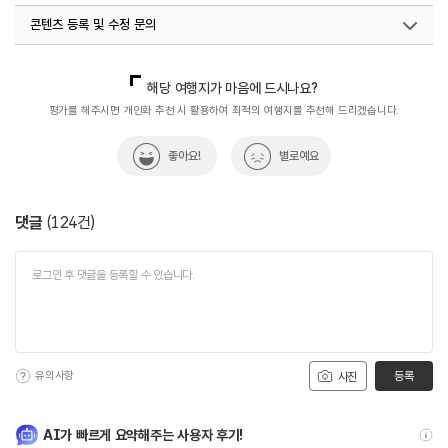
콘텐츠 등록 및 수정 문의
#보령머드축제
#서해바다
#서해안
#서해안가볼만한곳
#연인·친구
#자연
#충청권
국내디지털마케팅팀
033-813-3500
국내여행진흥팀(한국관광100선)
033-738-3415
해당 여행지가 마음에 드시나요?
#친구와함께
#한국관광100선
#힐링
열린관광콘텐츠팀(열린관광-모두의여행)
033-738-3425
평가를 해주시면 개인화 추천 시 활용하여 최적의 여행지를 추천해 드리겠습니다.
좋아요!
별로예요
댓글
(
124
건)
유의사항
등록
사진
AI가 빠르게 요약해주는 사용자 후기!