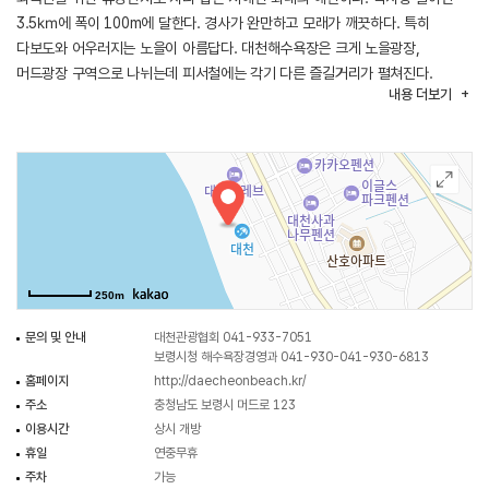
3.5㎞에 폭이 100m에 달한다. 경사가 완만하고 모래가 깨끗하다. 특히
다보도와 어우러지는 노을이 아름답다. 대천해수욕장은 크게 노을광장,
머드광장 구역으로 나뉘는데 피서철에는 각기 다른 즐길거리가 펼쳐진다.
내용
더보기
해마다 열리는 보령머드축제는 국내를 넘어 세계인의 관심을 끌고 있다.
머드검문소, 머드디스코텍 등 보령의 머드를 테마로 다채로운 행사가 펼쳐진다.
해수욕장 끝자락에는 보령머드체험관이 있다. 머드사우나와 머드온돌방,
머드셀프팩과 머드마사지 등이 가능하다. 대천해수욕장에서는 해수욕 외에도
즐길 거리가 많다. 대천 집트렉은 바다로 돌진하는 듯한 오싹한 설렘을
선사한다. 스카이 바이크는 대천해수욕장과 대천항을 오가는 전국 최초의 해상
레일 바이크다. 수면에서 8~15m 높이에 선로를 달아 바닷길을 달리게 했다.
40분간 2.3㎞를 왕복 운행하는데 가능하면 바닷물이 차 있는 만조 시
250m
탑승하기를 추천한다.
문의 및 안내
대천관광협회 041-933-7051
보령시청 해수욕장경영과 041-930-041-930-6813
홈페이지
http://daecheonbeach.kr/
주소
충청남도 보령시 머드로 123
이용시간
상시 개방
휴일
연중무휴
주차
가능