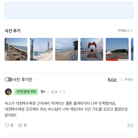
사진 후기
전체보기
사진 후기만
최신순
추천순
지역 명예 주민
쩡*️
2026. 7. 2.
숙소가 대천해수욕장 근처여서 먹거리는 물론 볼거리까지 너무 만족했어요.
대천해수욕장 곳곳에서 하는 버스킹이 너무 재밌어서 시간 가는줄 모르고 즐겼던것
같아요!!
0
0
신고