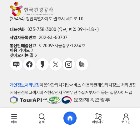
(26464) 강원특별자치도 원주시 세계로 10
대표전화
033-738-3000 (유료, 평일 09시~18시)
사업자등록번호
202-81-50707
통신판매업신고
제2009-서울중구-1234호
이용 가이드
찾아오시는 길
개인정보처리방침
이용약관
위치기반서비스 이용약관
개인위치정보 처리방침
저작권정책
고객서비스헌장
전자우편무단수집거부
자주 묻는 질문
사이트맵
© 한국관광공사
메뉴
검색
여행지도
로그인