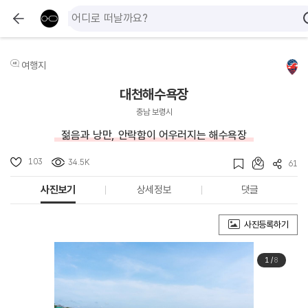
여행지
대천해수욕장
충남 보령시
젊음과 낭만, 안락함이 어우러지는 해수욕장
103
34.5K
61
사진보기
상세정보
댓글
사진등록하기
1
/
8