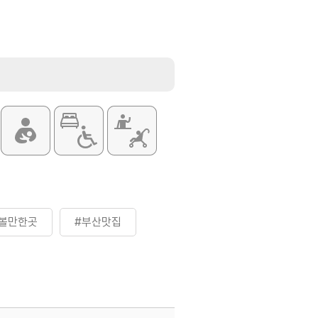
볼만한곳
#부산맛집