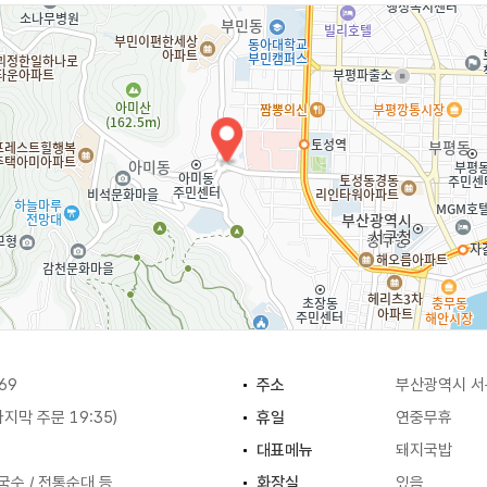
69
주소
부산광역시 서구
(마지막 주문 19:35)
휴일
연중무휴
대표메뉴
돼지국밥
국수 / 전통순대 등
화장실
있음