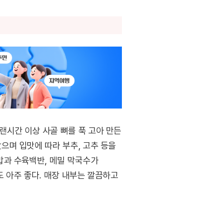
시간 이상 사골 뼈를 푹 고아 만든
으며 입맛에 따라 부추, 고추 등을
밥과 수육백반, 메밀 막국수가
 아주 좋다. 매장 내부는 깔끔하고