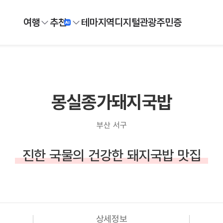
여행
추천
테마
지역
디지털
관광주민증
몽실종가돼지국밥
부산 서구
진한 국물의 건강한 돼지국밥 맛집
상세정보