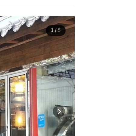
1
/
5