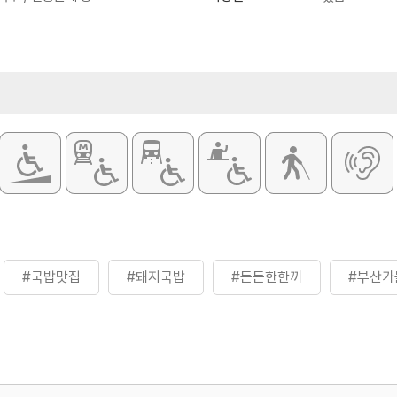
#국밥맛집
#돼지국밥
#든든한한끼
#부산가