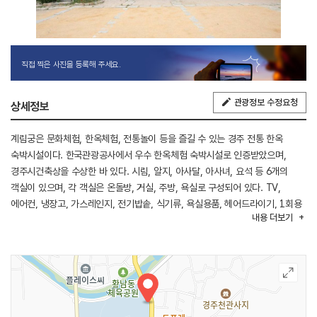
직접 찍은 사진을 등록해 주세요.
관광정보 수정요청
상세정보
계림궁은 문화체험, 한옥체험, 전통놀이 등을 즐길 수 있는 경주 전통 한옥
숙박시설이다. 한국관광공사에서 우수 한옥체험 숙박시설로 인증받았으며,
경주시건축상을 수상한 바 있다. 시림, 알지, 아사달, 아사녀, 요석 등 6개의
객실이 있으며, 각 객실은 온돌방, 거실, 주방, 욕실로 구성되어 있다. TV,
에어컨, 냉장고, 가스레인지, 전기밥솥, 식기류, 욕실용품, 헤어드라이기, 1회용
내용
더보기
칫솔 등 편의시설도 완비되어 있다. 야외 원두막과 바비큐 시설, 넓은 주차장이
마련되어 있으며, 전통 가마솥 불 붙이기, 널뛰기, 윷놀이, 경주문화 해설 등
다양한 전통 체험도 가능하다.