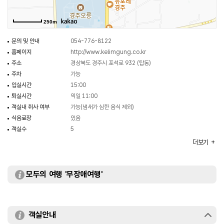
250m
문의 및 안내
054-776-8122
홈페이지
http://www.kelimgung.co.kr
주소
경상북도 경주시 포석로 932 (탑동)
주차
가능
입실시간
15:00
퇴실시간
익일 11:00
객실내 취사 여부
가능(냄새가 심한 음식 제외)
식음료장
있음
객실수
5
예약안내
전화(054-776-8122,010-2705-8121)
더보기
객실유형
한실
규모
5객실
모두의 여행 '무장애여행'
객실안내