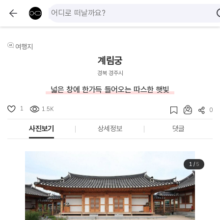
여행지
계림궁
경북 경주시
넓은 창에 한가득 들어오는 따스한 햇빛
1
1.5K
0
사진보기
상세정보
댓글
1
/
5