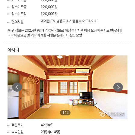
성수기주중
120,000원
성수기주말
120,000원
에어콘,TV,냉장고,취사용품,헤어드라이기
편의시설
※ 위 정보는 2025년 9월에 작성된 정보로 해당 숙박시설 이용 요금이 수시로 변동됨에
따라 이용요금 및 기타 자세한 사항은 홈페이지 참조 요망
아사녀
1
/
2
객실크기
42.9m²
숙박인원
2명(최대 4명)