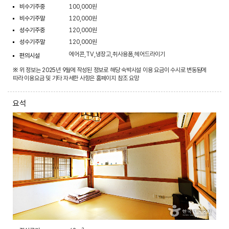
비수기주중
100,000원
비수기주말
120,000원
성수기주중
120,000원
성수기주말
120,000원
에어콘,TV,냉장고,취사용품,헤어드라이기
편의시설
※ 위 정보는 2025년 9월에 작성된 정보로 해당 숙박시설 이용 요금이 수시로 변동됨에
따라 이용요금 및 기타 자세한 사항은 홈페이지 참조 요망
요석