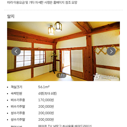
따라 이용요금 및 기타 자세한 사항은 홈페이지 참조 요망
알지
1
/
2
객실크기
56.1m²
숙박인원
6명(최대 6명)
비수기주중
170,000원
비수기주말
200,000원
성수기주중
200,000원
성수기주말
200,000원
에어콘,TV,냉장고,취사용품,헤어드라이기