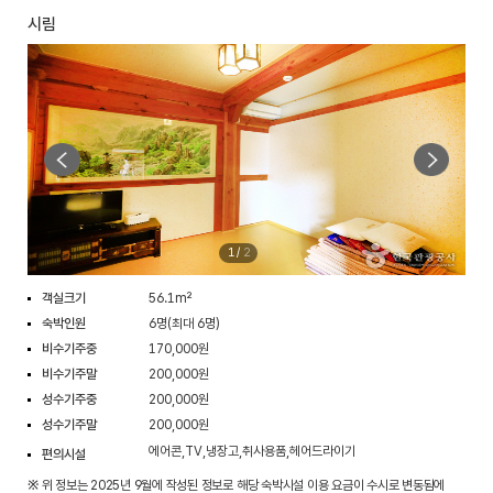
시림
1
/
2
객실크기
56.1m²
숙박인원
6명(최대 6명)
비수기주중
170,000원
비수기주말
200,000원
성수기주중
200,000원
성수기주말
200,000원
에어콘,TV,냉장고,취사용품,헤어드라이기
편의시설
※ 위 정보는 2025년 9월에 작성된 정보로 해당 숙박시설 이용 요금이 수시로 변동됨에