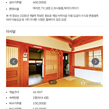
성수기주말
400,000원
에어콘,TV,냉장고,취사용품,헤어드라이기
편의시설
※ 위 정보는 2025년 9월에 작성된 정보로 해당 숙박시설 이용 요금이 수시로 변동됨에
따라 이용요금 및 기타 자세한 사항은 홈페이지 참조 요망
아사달
1
/
2
객실크기
42.9m²
숙박인원
2명(최대 4명)
비수기주중
100,000원
비수기주말
120,000원