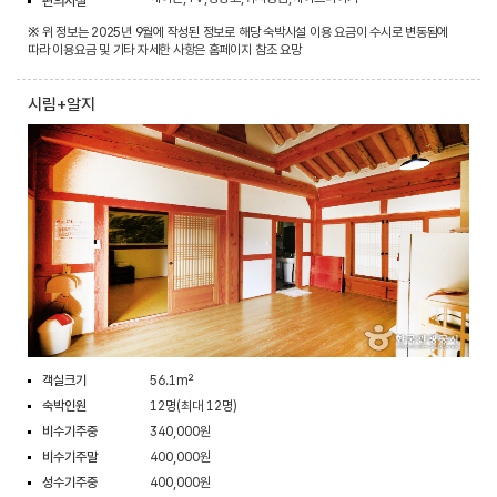
편의시설
※ 위 정보는 2025년 9월에 작성된 정보로 해당 숙박시설 이용 요금이 수시로 변동됨에
따라 이용요금 및 기타 자세한 사항은 홈페이지 참조 요망
시림+알지
객실크기
56.1m²
숙박인원
12명(최대 12명)
비수기주중
340,000원
비수기주말
400,000원
성수기주중
400,000원