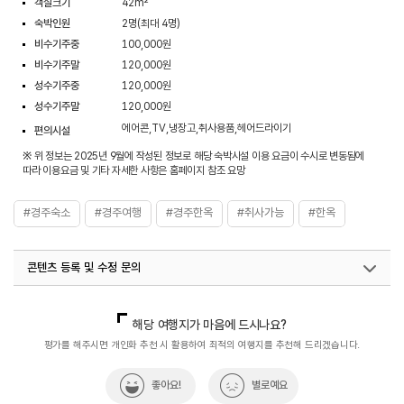
객실크기
42m²
숙박인원
2명(최대 4명)
비수기주중
100,000원
비수기주말
120,000원
성수기주중
120,000원
성수기주말
120,000원
에어콘,TV,냉장고,취사용품,헤어드라이기
편의시설
※ 위 정보는 2025년 9월에 작성된 정보로 해당 숙박시설 이용 요금이 수시로 변동됨에
따라 이용요금 및 기타 자세한 사항은 홈페이지 참조 요망
#경주숙소
#경주여행
#경주한옥
#취사가능
#한옥
콘텐츠 등록 및 수정 문의
국내디지털마케팅팀
033-813-3500
해당 여행지가 마음에 드시나요?
평가를 해주시면 개인화 추천 시 활용하여 최적의 여행지를 추천해 드리겠습니다.
좋아요!
별로예요