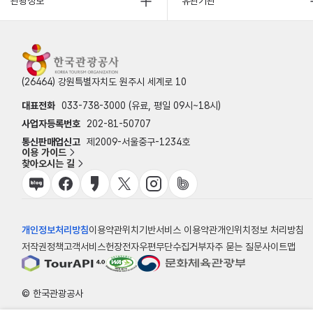
관광정보
유관기관
(26464) 강원특별자치도 원주시 세계로 10
대표전화
033-738-3000 (유료, 평일 09시~18시)
사업자등록번호
202-81-50707
통신판매업신고
제2009-서울중구-1234호
이용 가이드
찾아오시는 길
개인정보처리방침
이용약관
위치기반서비스 이용약관
개인위치정보 처리방침
저작권정책
고객서비스헌장
전자우편무단수집거부
자주 묻는 질문
사이트맵
© 한국관광공사