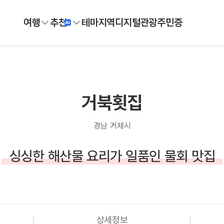
여행
추천
테마
지역
디지털
관광주민증
거북횟집
경남 거제시
싱싱한 해산물 요리가 일품인 물회 맛집
상세정보