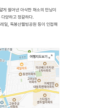
 얇게 썰어낸 아삭한 채소의 만남이
은 다양하고 정갈하다.
노레일, 독봉산웰빙공원 등이 인접해