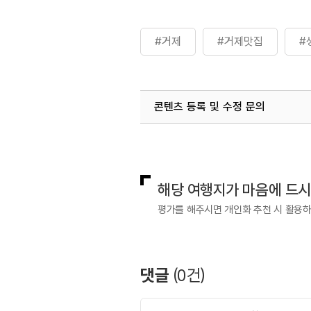
#거제
#거제맛집
#
콘텐츠 등록 및 수정 문의
국내디지털마케팅팀
033-813-3
해당 여행지가 마음에 드
평가를 해주시면 개인화 추천 시 활용
댓글
(
0
건)