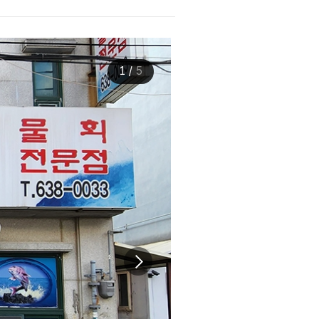
1
/
5