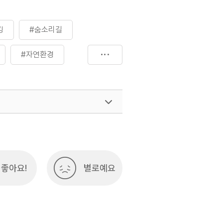
킹
#숨소리길
#자연환경
좋아요!
별로예요