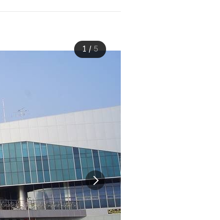
1
/
5