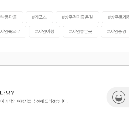
#낙동마을
#레포츠
#상주걷기좋은길
#상주트래
#자연속으로
#자연여행
#자연좋은곳
#자연풍경
500
시나요?
하여 최적의 여행지를 추천해 드리겠습니다.