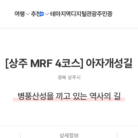
여행
추천
테마
지역
디지털
관광주민증
[상주 MRF 4코스] 아자개성길
경북 상주시
병풍산성을 끼고 있는 역사의 길
상세정보