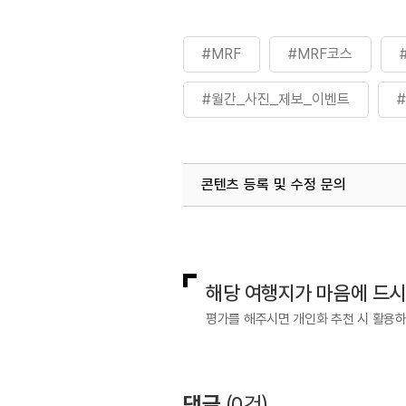
#MRF
#MRF코스
#월간_사진_제보_이벤트
#트래킹
#트래킹코스
콘텐츠 등록 및 수정 문의
국내디지털마케팅팀
033-813-3
해당 여행지가 마음에 드
평가를 해주시면 개인화 추천 시 활용
댓글
(
0
건)