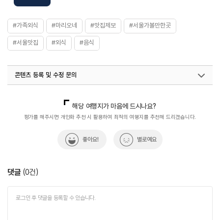
#가족외식
#마리오네
#맛집제보
#서울가볼만한곳
#서울맛집
#외식
#음식
콘텐츠 등록 및 수정 문의
국내디지털마케팅팀
033-813-3500
열린관광콘텐츠팀(열린관광-모두의여행)
033-738-3425
해당 여행지가 마음에 드시나요?
평가를 해주시면 개인화 추천 시 활용하여 최적의 여행지를 추천해 드리겠습니다.
좋아요!
별로예요
댓글
(
0
건)