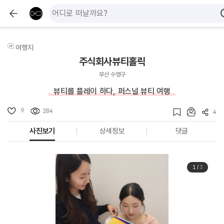
여행지
주식회사뷰티홀릭
부산 수영구
뷰티를 플레이 하다, 퍼스널 뷰티 여행
9
284
4
사진보기
상세정보
댓글
1
/
3