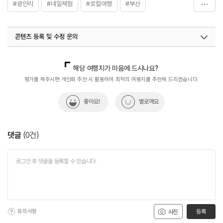
#광안리
#네일체험
#로컬여행
#부산
#부산_관광두레
#부산_체험
#뷰티체험
#이색체험
콘텐츠 등록 및 수정 문의
#키즈체험
#해양웰니스
국내디지털마케팅팀
033-813-3500
해당 여행지가 마음에 드시나요?
평가를 해주시면 개인화 추천 시 활용하여 최적의 여행지를 추천해 드리겠습니다.
좋아요!
별로예요
댓글
(
0
건)
유의사항
등록
사진