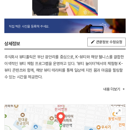
직접 찍은 사진을 등록해 주세요.
관광정보 수정요청
상세정보
주식회사 뷰티홀릭은 부산 광안리를 중심으로, K-뷰티와 해양 웰니스를 결합한
이색적인 뷰티 체험 프로그램을 운영하고 있다. ‘뷰티 놀이터’에서의 체험형 K-
뷰티 콘텐츠와 함께, 해양 뷰티 테라피를 통해 일상에 지친 몸과 마음을 힐링할
수 있는 시간을 제공한다.
내용
더보기
<체험 안내>
1.해양 힐링 뷰티 DIY 체험
-내용: 해초비누, 입욕제, 립밤 만들기 등 해양 원료를 활용한 뷰티 키트 체험
-체험가능연령: 만 8세 이상 (보호자 동반시)
-체험 소요시간: 약 60~90분
-수용인원: 1회당 4~6명