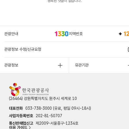
등록된 댓글이 없습니다.
관광안내
지역번호
관광정보 수정/신규요청
관광정보
유관기관
(26464) 강원특별자치도 원주시 세계로 10
대표전화
033-738-3000 (유료, 평일 09시~18시)
사업자등록번호
202-81-50707
통신판매업신고
제2009-서울중구-1234호
이용 가이드