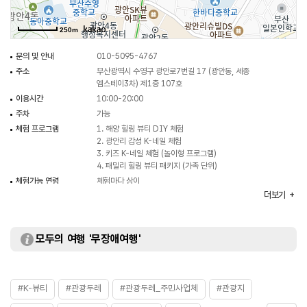
2.광안리 감성 K-네일 체험
250m
-내용: 바다·파도·조개 등을 모티브로 한 광안리 전용 아트 네일 디자인 제공.
젤네일 또는 네일팁 시술 선택 가능. 여행 기념으로 ‘부산 감성 네일’ 완성!
문의 및 안내
010-5095-4767
체험 후 광안리 바다 배경의 네일 포토존 제공
주소
부산광역시 수영구 광안로7번길 17 (광안동, 세종
-체험가능연령: 만 15세 이상
엠스테이3차) 제1층 107호
-체험 소요시간: 약 40~60분
이용시간
10:00-20:00
-수용인원: 1회당 3~4명 (예약제)
주차
가능
체험 프로그램
1. 해양 힐링 뷰티 DIY 체험
2. 광안리 감성 K-네일 체험
3.키즈 K-네일 체험 (놀이형 프로그램)
3. 키즈 K-네일 체험 (놀이형 프로그램)
-내용: 만 6세 이상 어린이를 위한 놀이형 광안리네일 체험. 무독성
4. 패밀리 힐링 뷰티 패키지 (가족 단위)
바다네일컬러, 캐릭터 네일 스티커, 모래반짝이,조개 아트 등으로 아이들이 직접
체험가능 연령
체험마다 상이
고르고 꾸미는 네일 놀이
더보기
체험 후 ‘키즈 네일 디자이너 인증서’ 증정,네일 아트 놀이 네일팁 키트 제공
키즈 포토존 인증샷 이벤트 진행
모두의 여행 '무장애여행'
#K-뷰티
#관광두레
#관광두레_주민사업체
#관광지