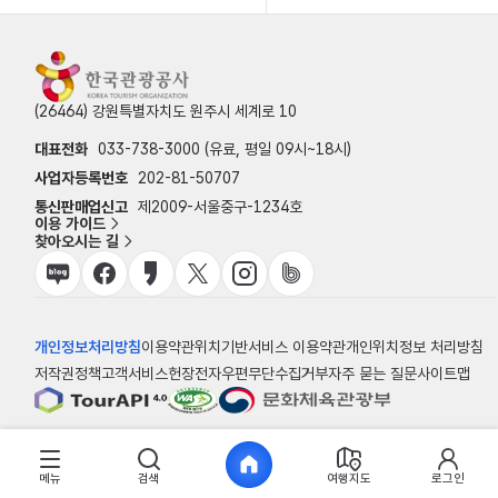
(26464) 강원특별자치도 원주시 세계로 10
대표전화
033-738-3000 (유료, 평일 09시~18시)
사업자등록번호
202-81-50707
통신판매업신고
제2009-서울중구-1234호
이용 가이드
찾아오시는 길
개인정보처리방침
이용약관
위치기반서비스 이용약관
개인위치정보 처리방침
저작권정책
고객서비스헌장
전자우편무단수집거부
자주 묻는 질문
사이트맵
© 한국관광공사
메뉴
검색
여행지도
로그인