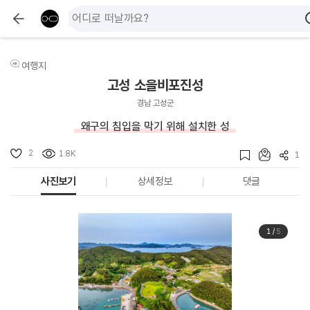
여행지
고성 소을비포진성
경남 고성군
왜구의 침입을 막기 위해 설치한 성
2
1.8K
1
사진보기
상세정보
댓글
1
/
5