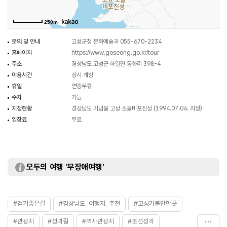
250m
문의 및 안내
고성군청 문화예술과 055-670-2234
홈페이지
https://www.goseong.go.kr/tour
주소
경상남도 고성군 하일면 동화리 398-4
이용시간
상시 개방
휴일
연중무휴
주차
가능
지정현황
경상남도 기념물 고성 소을비포진성 (1994.07.04. 지정)
입장료
무료
모두의 여행 '무장애여행'
#걷기좋은길
#경상남도_여행지_추천
#고성가볼만한곳
#관광지
#성곽길
#역사관광지
#조선성곽