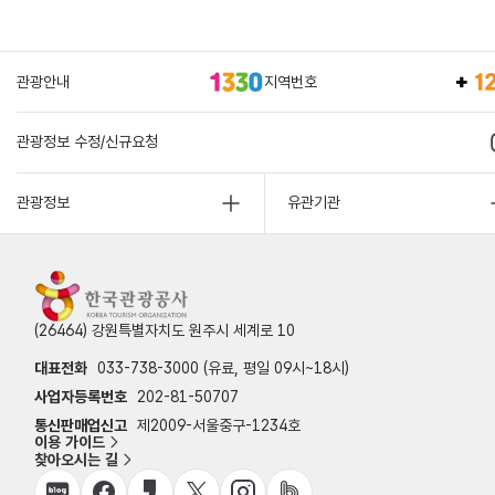
관광안내
지역번호
관광정보 수정/신규요청
관광정보
유관기관
(26464) 강원특별자치도 원주시 세계로 10
대표전화
033-738-3000 (유료, 평일 09시~18시)
사업자등록번호
202-81-50707
통신판매업신고
제2009-서울중구-1234호
이용 가이드
찾아오시는 길