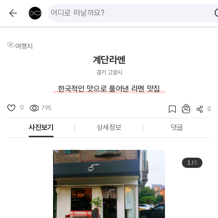
여행지
계단라멘
경기 고양시
한국적인 맛으로 풀어낸 라멘 맛집
0
795
0
사진보기
상세정보
댓글
1
/
5