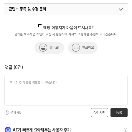
콘텐츠 등록 및 수정 문의
국내디지털마케팅팀
033-813-3500
해당 여행지가 마음에 드시나요?
평가를 해주시면 개인화 추천 시 활용하여 최적의 여행지를 추천해 드리겠습니다.
좋아요!
별로예요
댓글
(
0
건)
유의사항
등록
사진
AI가 빠르게 요약해주는 사용자 후기!