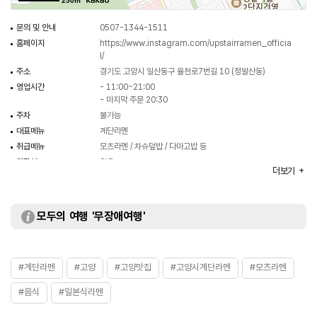
250m
문의 및 안내
0507-1344-1511
홈페이지
https://www.instagram.com/upstairramen_officia
l/
주소
경기도 고양시 일산동구 율천로7번길 10 (정발산동)
영업시간
- 11:00~21:00
- 마지막 주문 20:30
주차
불가능
대표메뉴
계단라멘
취급메뉴
모츠라멘 / 차슈덮밥 / 다마고밥 등
화장실
있음
더보기
모두의 여행 '무장애여행'
#계단라멘
#고양
#고양맛집
#고양시계단라멘
#모츠라멘
#음식
#일본식라멘