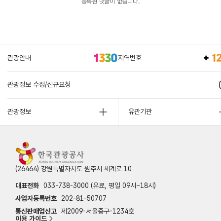
등록된 댓글이 없습니다.
관광안내
지역번호
관광정보 수정/신규요청
관광정보
유관기관
(26464) 강원특별자치도 원주시 세계로 10
대표전화
033-738-3000 (유료, 평일 09시~18시)
사업자등록번호
202-81-50707
통신판매업신고
제2009-서울중구-1234호
이용 가이드