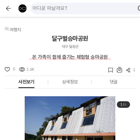
여행지
달구벌승마공원
대구 달성군
온 가족이 함께 즐기는 체험형 승마공원
0
1.6K
1
사진보기
상세정보
댓글
1
/
6