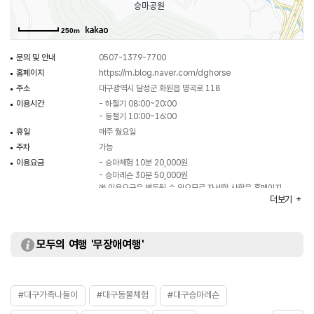
250m
문의 및 안내
0507-1379-7700
홈페이지
https://m.blog.naver.com/dghorse
주소
대구광역시 달성군 화원읍 명곡로 118
이용시간
- 하절기 08:00~20:00
- 동절기 10:00~16:00
휴일
매주 월요일
주차
가능
이용요금
- 승마체험 10분 20,000원
- 승마레슨 30분 50,000원
※ 이용요금은 변동될 수 있으므로 자세한 사항은 홈페이지
더보기
참조 또는 전화 문의 요망
화장실
있음
모두의 여행 '무장애여행'
#대구가족나들이
#대구동물체험
#대구승마레슨