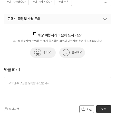
#대구재활승마
#대구키즈승마
#레포츠
#명곡승마장
콘텐츠 등록 및 수정 문의
국내디지털마케팅팀
033-813-3500
해당 여행지가 마음에 드시나요?
평가를 해주시면 개인화 추천 시 활용하여 최적의 여행지를 추천해 드리겠습니다.
좋아요!
별로예요
댓글
(
0
건)
유의사항
등록
사진