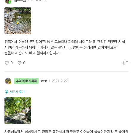
힙***남
2024. 8. 19.
전북에서 여름엔 무진장이죠! 넓은 그늘아래 파쇄석 사이트와 잘 관리된 깨끗한 시설,
시원한 계곡까지 뭐하나 빠지지 않는 곳입니다. 밤에는 전기장판 있어야해요ㅠ
쌀쌀하고 습기도 빼고 일석이조입니다.
0
0
신고
추억의 배지콕콕
e*n
2024. 7. 22.
방문자 후기
사장님들께서 꼼꼼하시고 관리도 잘하셔서 깨끗하고 아이들이 물놀이하기 너무 좋아요