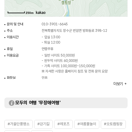
250m
문의 및 안내
010-3901-6645
주소
전북특별자치도 장수군 번암면 방화동로 398-12
이용시간
- 입실 13:00
- 퇴실 12:00
휴일
연중무휴
이용요금
- 일반 사이트 50,000원
- 원두막 사이트 60,000원
- 가족 사이트 100,000원~150,000원
※ 자세한 사항은 홈페이지 참조 및 전화 문의 요망
화장실
있음
더보기
모두의 여행 '무장애여행'
#가을단풍명소
#걷기길
#레포츠
#여름물놀이
#오토캠핑장