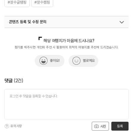
#장수글램핑
#장수캠핑
콘텐츠 등록 및 수정 문의
국내디지털마케팅팀
033-813-3500
해당 여행지가 마음에 드시나요?
평가를 해주시면 개인화 추천 시 활용하여 최적의 여행지를 추천해 드리겠습니다.
좋아요!
별로예요
댓글
(
2
건)
유의사항
등록
사진