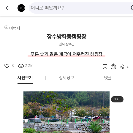
여행지
장수방화동캠핑장
전북 장수군
푸른 숲과 맑은 계곡이 어우러진 캠핑장
0
3.3K
2
사진보기
상세정보
댓글
1
/
5