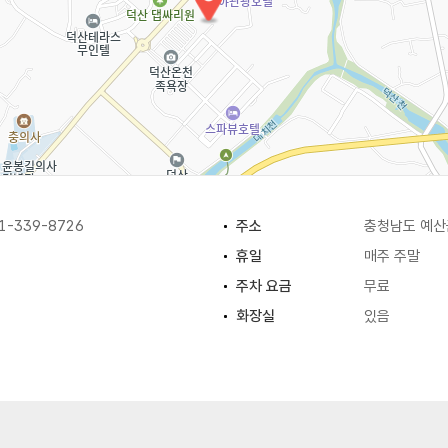
-339-8726
주소
충청남도 예산
휴일
매주 주말
주차 요금
무료
화장실
있음