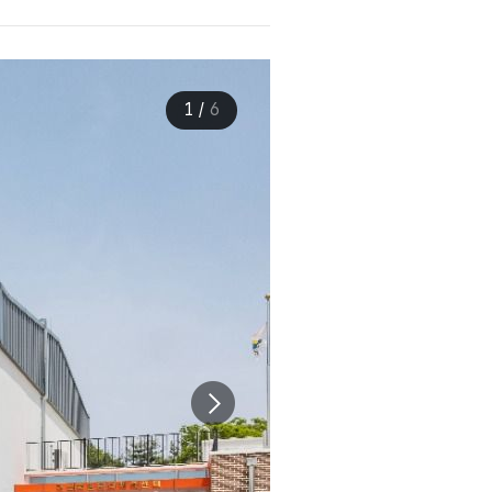
1
/
6