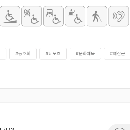
터
#동호회
#레포츠
#문화체육
#예산군
500