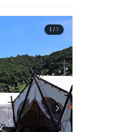
1
/
5