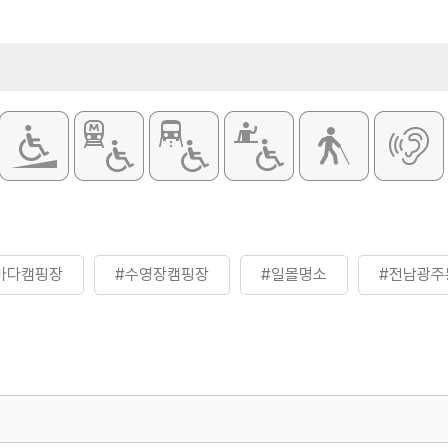
바다캠핑장
#수영장캠핑장
#일몰명소
#전남광주