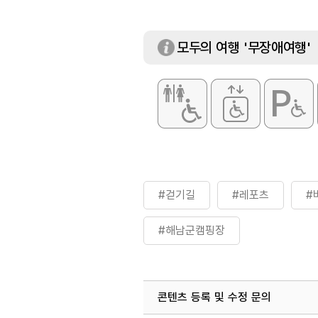
모두의 여행 '무장애여행'
#걷기길
#레포츠
#
#해남군캠핑장
콘텐츠 등록 및 수정 문의