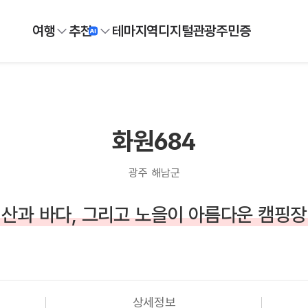
여행
추천
테마
지역
디지털
관광주민증
화원684
광주 해남군
산과 바다, 그리고 노을이 아름다운 캠핑장
상세정보