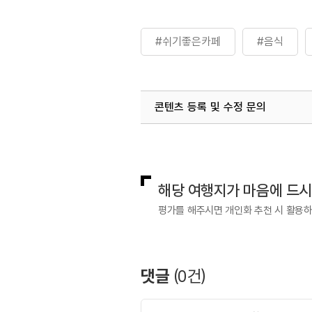
#쉬기좋은카페
#음식
콘텐츠 등록 및 수정 문의
국내디지털마케팅팀
033-813-3
해당 여행지가 마음에 드
평가를 해주시면 개인화 추천 시 활용
댓글
(
0
건)