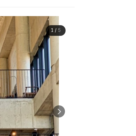
1
/
5