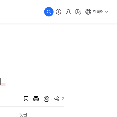
한국어
페
2
댓글