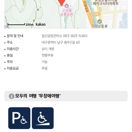
250m
문의 및 안내
앞산공원관리소 053-803-5450
주소
대구광역시 남구 용두2길 43
이용시간
상시 개방
휴일
연중무휴
주차
가능
이용요금
무료
모두의 여행 '무장애여행'