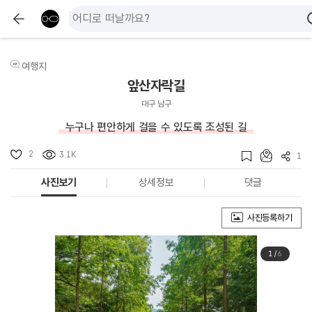
여행지
앞산자락길
대구 남구
누구나 편안하게 걸을 수 있도록 조성된 길
2
3.1K
1
사진보기
상세정보
댓글
사진등록하기
1
/
6