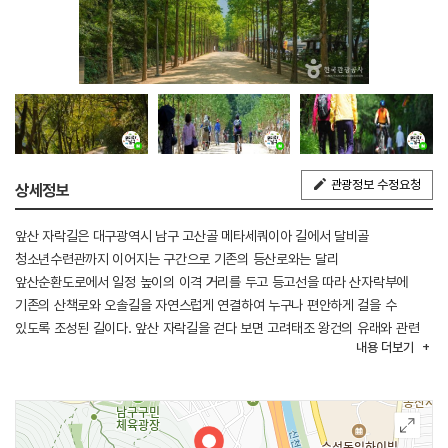
관광정보 수정요청
상세정보
앞산 자락길은 대구광역시 남구 고산골 메타세쿼이아 길에서 달비골
청소년수련관까지 이어지는 구간으로 기존의 등산로와는 달리
앞산순환도로에서 일정 높이의 이격 거리를 두고 등고선을 따라 산자락부에
기존의 산책로와 오솔길을 자연스럽게 연결하여 누구나 편안하게 걸을 수
있도록 조성된 길이다. 앞산 자락길을 걷다 보면 고려태조 왕건의 유래와 관련
내용
더보기
있는 전통사찰을 볼 수 있고 고산골에서 출발하면 메타세쿼이아길을 지나 과거
앞산의 흔적을 찾을 수 있는 용두토성, 공룡발자국 및 지질자원(연흔·건열)을 볼
수 있다.