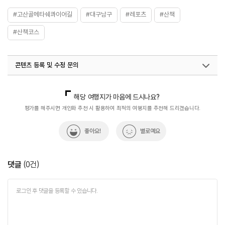
#고산골메타쉐콰이어길
#대구남구
#레포츠
#산책
#산책코스
콘텐츠 등록 및 수정 문의
국내디지털마케팅팀
033-813-3500
열린관광콘텐츠팀(열린관광-모두의여행)
033-738-3425
해당 여행지가 마음에 드시나요?
평가를 해주시면 개인화 추천 시 활용하여 최적의 여행지를 추천해 드리겠습니다.
좋아요!
별로예요
댓글
(
0
건)