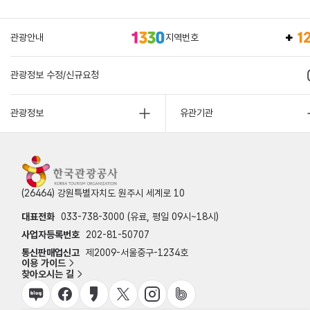
관광안내
지역번호
관광정보 수정/신규요청
관광정보
유관기관
(26464) 강원특별자치도 원주시 세계로 10
대표전화
033-738-3000 (유료, 평일 09시~18시)
사업자등록번호
202-81-50707
통신판매업신고
제2009-서울중구-1234호
이용 가이드
찾아오시는 길