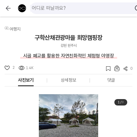
여행지
구학산채관광마을 희망캠핑장
강원 원주시
시골 폐교를 활용한 자연친화적인 체험형 야영장
2
1.4K
0
사진보기
상세정보
댓글
1
/
9