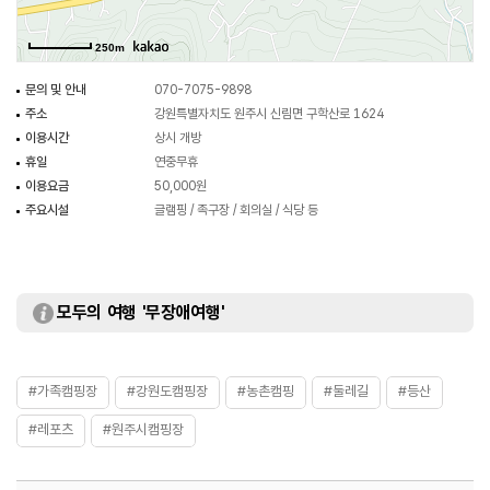
250m
문의 및 안내
070-7075-9898
주소
강원특별자치도 원주시 신림면 구학산로 1624
이용시간
상시 개방
휴일
연중무휴
이용요금
50,000원
주요시설
글램핑 / 족구장 / 회의실 / 식당 등
모두의 여행 '무장애여행'
#가족캠핑장
#강원도캠핑장
#농촌캠핑
#둘레길
#등산
#레포츠
#원주시캠핑장