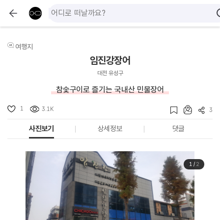
여행지
임진강장어
대전 유성구
참숯구이로 즐기는 국내산 민물장어
1
3.1K
3
사진보기
상세정보
댓글
1
/
2