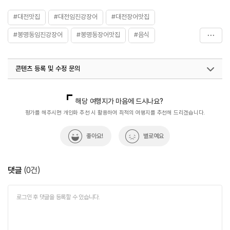
#대전맛집
#대전임진강장어
#대전장어맛집
#봉명동임진강장어
#봉명동장어맛집
#음식
#장어구이
#한방장어구이
콘텐츠 등록 및 수정 문의
국내디지털마케팅팀
033-813-3500
열린관광콘텐츠팀(열린관광-모두의여행)
033-738-3425
해당 여행지가 마음에 드시나요?
평가를 해주시면 개인화 추천 시 활용하여 최적의 여행지를 추천해 드리겠습니다.
좋아요!
별로예요
댓글
(
0
건)