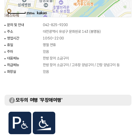
250m
문의 및 안내
042-825-9200
주소
대전광역시 유성구 문화원로 143 (봉명동)
영업시간
10:50~22:00
휴일
명절 연휴
주차
있음
대표메뉴
한방 장어 소금구이
취급메뉴
한방 장어 소금구이 / 고추장 양념구이 / 간장 양념구이 등
화장실
있음
모두의 여행 '무장애여행'