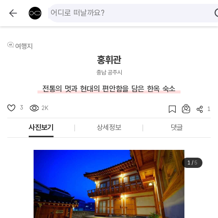
여행지
홍휘관
충남 공주시
전통의 멋과 현대의 편안함을 담은 한옥 숙소
3
2K
1
사진보기
상세정보
댓글
1
/
5