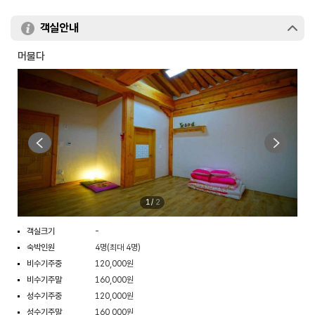
객실안내
머물다
1
/
2
객실크기
-
숙박인원
4명(최대 4명)
비수기주중
120,000원
비수기주말
160,000원
성수기주중
120,000원
성수기주말
160,000원