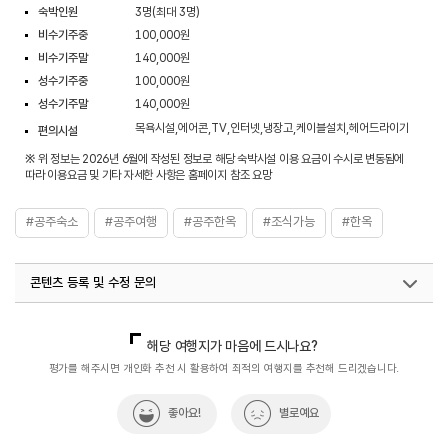
숙박인원
3명(최대 3명)
비수기주중
100,000원
비수기주말
140,000원
성수기주중
100,000원
성수기주말
140,000원
목욕시설,에어콘,TV,인터넷,냉장고,케이블설치,헤어드라이기
편의시설
※ 위 정보는 2026년 6월에 작성된 정보로 해당 숙박시설 이용 요금이 수시로 변동됨에
따라 이용요금 및 기타 자세한 사항은 홈페이지 참조 요망
#공주숙소
#공주여행
#공주한옥
#조식가능
#한옥
콘텐츠 등록 및 수정 문의
국내디지털마케팅팀
033-813-3500
지역콘텐츠육성팀(반려동물동반여행)
02-7299-582
해당 여행지가 마음에 드시나요?
평가를 해주시면 개인화 추천 시 활용하여 최적의 여행지를 추천해 드리겠습니다.
좋아요!
별로예요