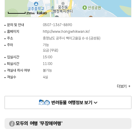
물론 외국인 여행객에게도 한국 전통문화를 체험하며 머물기 좋은 공간이다.
250m
문의 및 안내
0507-1367-8890
홈페이지
http://www.hongwhikwan.kr/
주소
충청남도 공주시 백미고을길 6-6 (금성동)
주차
가능
요금 (무료)
입실시간
15:00
퇴실시간
11:00
객실내 취사 여부
불가능
객실수
4실
객실유형
나누다 / 담다 / 그리다 등
더보기
반려동물 여행정보 보기
모두의 여행 '무장애여행'