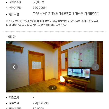
성수기주중
80,000원
성수기주말
120,000원
목욕시설,에어콘,TV,인터넷,냉장고,케이블설치,헤어드라이기
편의시설
※ 위 정보는 2026년 6월에 작성된 정보로 해당 숙박시설 이용 요금이 수시로 변동됨에
따라 이용요금 및 기타 자세한 사항은 홈페이지 참조 요망
그리다
1
/
2
객실크기
-
숙박인원
2명(최대 2명)
비수기주중
80,000원