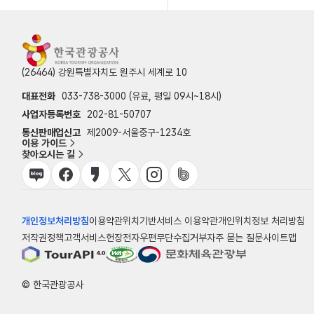
(26464) 강원특별자치도 원주시 세계로 10
대표전화
033-738-3000 (유료, 평일 09시~18시)
사업자등록번호
202-81-50707
통신판매업신고
제2009-서울중구-1234호
이용 가이드
찾아오시는 길
개인정보처리방침
이용약관
위치기반서비스 이용약관
개인위치정보 처리방침
저작권정책
고객서비스헌장
전자우편무단수집거부
자주 묻는 질문
사이트맵
© 한국관광공사