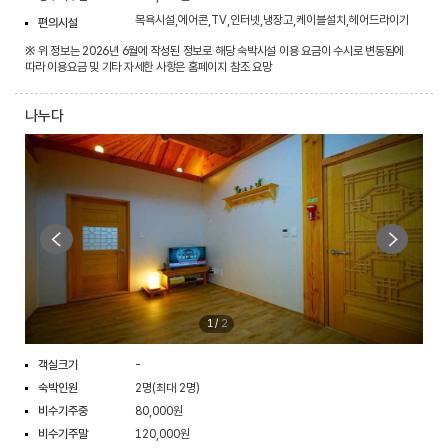
목욕시설,에어콘,TV,인터넷,냉장고,케이블설치,헤어드라이기
편의시설
※ 위 정보는 2026년 6월에 작성된 정보로 해당 숙박시설 이용 요금이 수시로 변동됨에
따라 이용요금 및 기타 자세한 사항은 홈페이지 참조 요망
나누다
1
/
2
객실크기
-
숙박인원
2명(최대 2명)
비수기주중
80,000원
비수기주말
120,000원