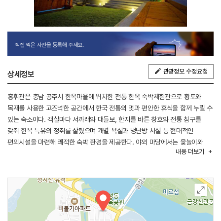
직접 찍은 사진을 등록해 주세요.
관광정보 수정요청
상세정보
홍휘관은 충남 공주시 한옥마을에 위치한 전통 한옥 숙박체험관으로 황토와
목재를 사용한 고즈넉한 공간에서 한국 전통의 멋과 편안한 휴식을 함께 누릴 수
있는 숙소이다. 객실마다 서까래와 대들보, 한지를 바른 창호와 전통 침구를
갖춰 한옥 특유의 정취를 살렸으며 개별 욕실과 냉난방 시설 등 현대적인
편의시설을 마련해 쾌적한 숙박 환경을 제공한다. 야외 마당에서는 윷놀이와
내용
더보기
제기차기 등 전통놀이를 즐길 수 있고 2층 커뮤니티 공간에서는 커피와 국산
차를 자유롭게 이용할 수 있으며 식당에서는 간단한 무료 조식을 제공한다.
숙소에서는 자전거를 무료로 대여해 공산성, 무령왕릉과 왕릉원,
국립공주박물관 등 공주의 대표 문화유산을 둘러볼 수 있으며 공주한옥마을과
제민천 일대도 가까워 역사와 문화를 함께 즐기기에 좋다. 전통 한옥의
아름다움과 실용적인 편의시설이 조화를 이루는 숙소로 가족과 연인, 친구는