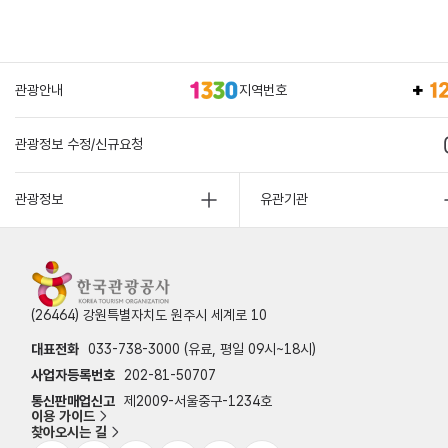
관광안내
지역번호
관광정보 수정/신규요청
관광정보
유관기관
(26464) 강원특별자치도 원주시 세계로 10
대표전화
033-738-3000 (유료, 평일 09시~18시)
사업자등록번호
202-81-50707
통신판매업신고
제2009-서울중구-1234호
이용 가이드
찾아오시는 길