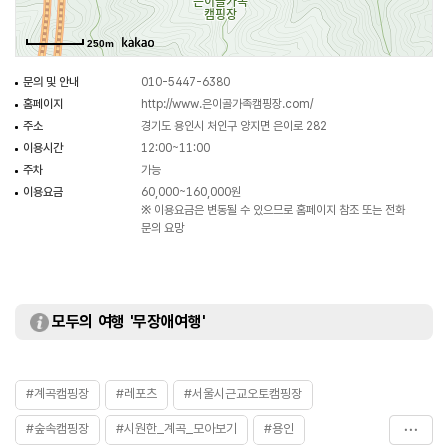
250m
문의 및 안내
010-5447-6380
홈페이지
http://www.은이골가족캠핑장.com/
주소
경기도 용인시 처인구 양지면 은이로 282
이용시간
12:00~11:00
주차
가능
이용요금
60,000~160,000원
※ 이용요금은 변동될 수 있으므로 홈페이지 참조 또는 전화
문의 요망
모두의 여행 '무장애여행'
#계곡캠핑장
#레포츠
#서울시근교오토캠핑장
#숲속캠핑장
#시원한_계곡_모아보기
#용인