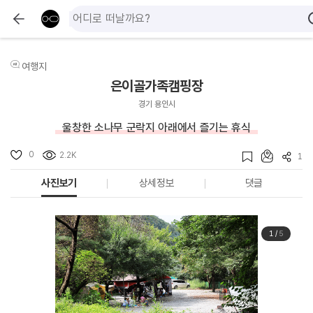
여행지
은이골가족캠핑장
경기 용인시
울창한 소나무 군락지 아래에서 즐기는 휴식
0
2.2K
1
사진보기
상세정보
댓글
1
/
5