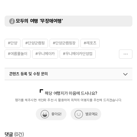
모두의 여행 '무장애여행'
#단양
#단양군캠핑
#단양군캠핑장
#레포츠
#여름물놀이
#우니메이카
#우니메이카단양점
#충북단양
#캠핑
#캠핑장
콘텐츠 등록 및 수정 문의
국내디지털마케팅팀
033-813-3500
해당 여행지가 마음에 드시나요?
평가를 해주시면 개인화 추천 시 활용하여 최적의 여행지를 추천해 드리겠습니다.
좋아요!
별로예요
댓글
(
0
건)