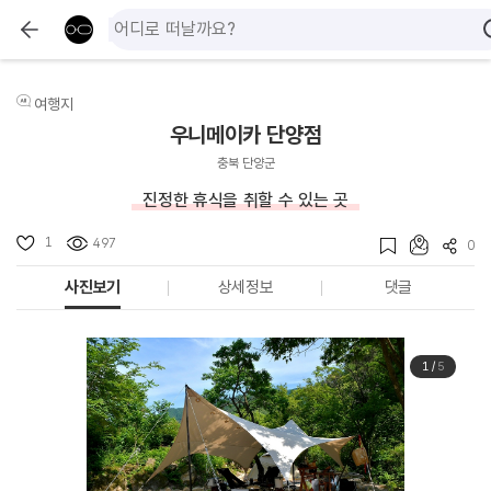
여행지
우니메이카 단양점
충북 단양군
진정한 휴식을 취할 수 있는 곳
1
497
0
사진보기
상세정보
댓글
1
/
5