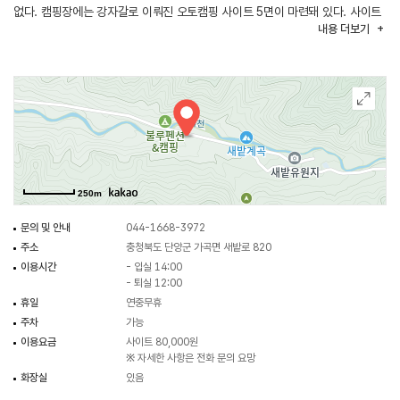
없다. 캠핑장에는 강자갈로 이뤄진 오토캠핑 사이트 5면이 마련돼 있다. 사이트
내용
더보기
크기는 가로 12m, 세로 16m 등이다. 주변에는 새밭계곡, 한드미마을이 있어
연계 여행을 떠나기 좋다. 예약은 2인까지 가능하다. 반려견 동반은 불가능하다.
250m
문의 및 안내
044-1668-3972
주소
충청북도 단양군 가곡면 새밭로 820
이용시간
- 입실 14:00
- 퇴실 12:00
휴일
연중무휴
주차
가능
이용요금
사이트 80,000원
※ 자세한 사항은 전화 문의 요망
화장실
있음