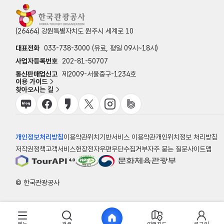
(26464) 강원특별자치도 원주시 세계로 10
대표전화
033-738-3000 (유료, 평일 09시~18시)
사업자등록번호
202-81-50707
통신판매업신고
제2009-서울중구-1234호
이용 가이드
찾아오시는 길
개인정보처리방침
이용약관
위치기반서비스 이용약관
개인위치정보 처리방침
저작권정책
고객서비스헌장
전자우편무단수집거부
자주 묻는 질문
사이트맵
© 한국관광공사