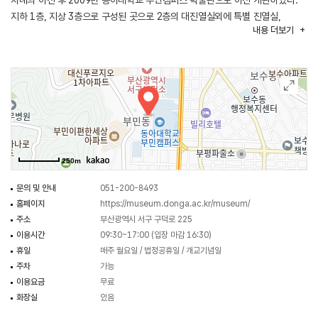
차례의 이전 후 2009년 동아대학교 부민캠퍼스 박물관으로 이전 개관하였다.
지하 1층, 지상 3층으로 구성된 곳으로 2층의 대진열실외에 특별 진열실,
내용
더보기
세미나실, 연구실 등의 부대시설을 갖추고 있다. 또한, 학술 활동을 꾸준히 하고
있으며 이러한 활동의 결과를 바탕으로 100여권의 디지털 보고서를 발간하여
학자와 시민들에게 공개하고 있다. 그리고 소장하고 있는 국보, 보물 특별전을
개최하는 등 여러 번의 전시회를 진행하였다.
250m
문의 및 안내
051-200-8493
홈페이지
https://museum.donga.ac.kr/museum/
주소
부산광역시 서구 구덕로 225
이용시간
09:30~17:00 (입장 마감 16:30)
휴일
매주 월요일 / 법정공휴일 / 개교기념일
주차
가능
이용요금
무료
화장실
있음