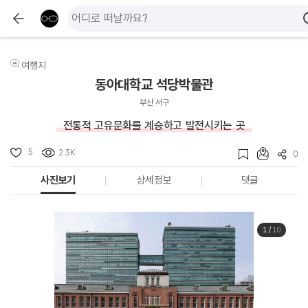
여행지
동아대학교 석당박물관
부산 서구
전통적 고유문화를 계승하고 발전시키는 곳
5
2.3K
0
사진보기
상세정보
댓글
1
/
10