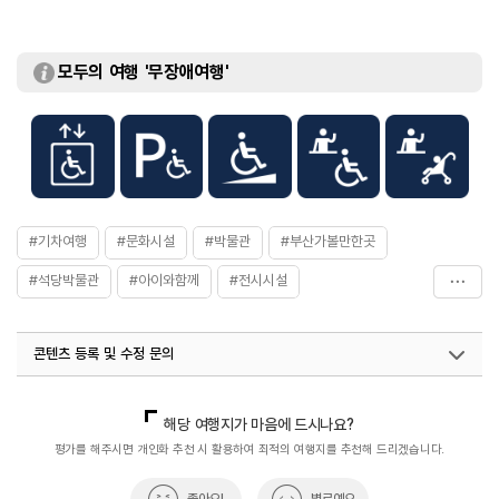
모두의 여행 '무장애여행'
#기차여행
#문화시설
#박물관
#부산가볼만한곳
#석당박물관
#아이와함께
#전시시설
#전통문화체험
콘텐츠 등록 및 수정 문의
국내디지털마케팅팀
033-813-3500
열린관광콘텐츠팀(열린관광-모두의여행)
033-738-3425
해당 여행지가 마음에 드시나요?
평가를 해주시면 개인화 추천 시 활용하여 최적의 여행지를 추천해 드리겠습니다.