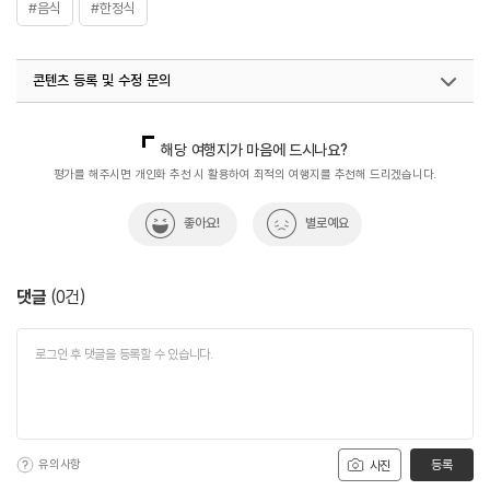
#음식
#한정식
콘텐츠 등록 및 수정 문의
국내디지털마케팅팀
033-813-3500
해당 여행지가 마음에 드시나요?
평가를 해주시면 개인화 추천 시 활용하여 최적의 여행지를 추천해 드리겠습니다.
좋아요!
별로예요
댓글
(
0
건)
유의사항
등록
사진