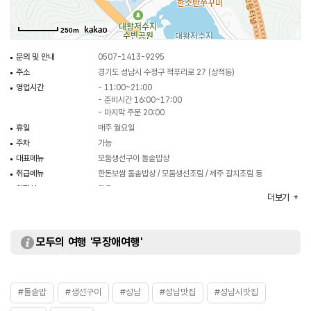
250m
문의 및 안내
0507-1413-9295
주소
경기도 성남시 수정구 적푸리로 27 (상적동)
영업시간
- 11:00~21:00
- 준비시간 16:00~17:00
- 마지막 주문 20:00
휴일
매주 월요일
주차
가능
대표메뉴
모둠생선구이 돌솥밥상
취급메뉴
한돈보쌈 돌솥밥상 / 모둠생선조림 / 제주 갈치조림 등
화장실
있음
더보기
모두의 여행 '무장애여행'
#돌솥밥
#생선구이
#성남
#성남맛집
#성남시맛집