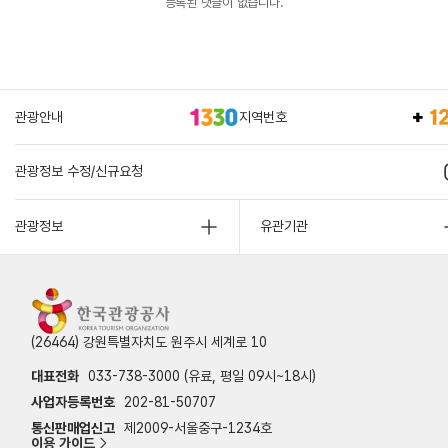
등록된 댓글이 없습니다.
관광안내
지역번호
관광정보 수정/신규요청
관광정보
유관기관
(26464) 강원특별자치도 원주시 세계로 10
대표전화
033-738-3000 (유료, 평일 09시~18시)
사업자등록번호
202-81-50707
통신판매업신고
제2009-서울중구-1234호
이용 가이드