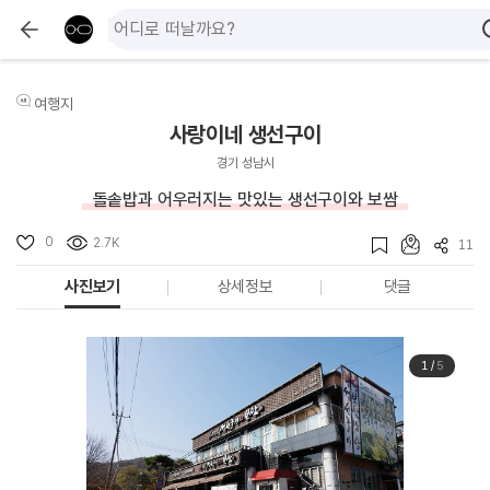
여행지
사랑이네 생선구이
경기 성남시
돌솥밥과 어우러지는 맛있는 생선구이와 보쌈
0
2.7K
11
사진보기
상세정보
댓글
1
/
5