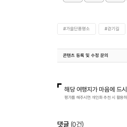
#가을단풍명소
#걷기길
콘텐츠 등록 및 수정 문의
국내디지털마케팅팀
033-813-3
해당 여행지가 마음에 드
평가를 해주시면 개인화 추천 시 활용
댓글
(
0
건)