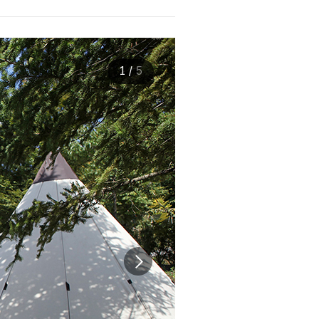
1
/
5