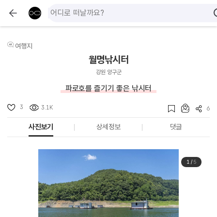
여행지
월명낚시터
강원 양구군
파로호를 즐기기 좋은 낚시터
3
3.1K
6
사진보기
상세정보
댓글
1
/
5