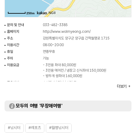
, NGII
250m
문의 및 안내
033-482-3385
홈페이지
http://www.wolmyeong.com/
주소
강원특별자치도 양구군 양구읍 간척월명로 1715
이용시간
08:00~20:00
휴일
연중무휴
주차
가능
이용요금
- 3인용 좌대 80,000원
- 3인용 에어컨 / 냉장고 신식좌대 150,000원
- 방두개 쌍좌대 160,000원
주요시설
수상좌대 / 펜션 / 식당 등
더보기
화장실
있음
모두의 여행 '무장애여행'
#낚시터
#레포츠
#월명낚시터