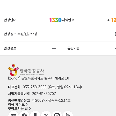
관광안내
지역번호
관광정보 수정/신규요청
관광정보
유관기관
(26464) 강원특별자치도 원주시 세계로 10
대표전화
033-738-3000 (유료, 평일 09시~18시)
사업자등록번호
202-81-50707
통신판매업신고
제2009-서울중구-1234호
이용 가이드
찾아오시는 길