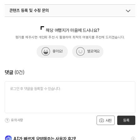
콘텐츠 등록 및 수정 문의
국내디지털마케팅팀
033-813-3500
해당 여행지가 마음에 드시나요?
평가를 해주시면 개인화 추천 시 활용하여 최적의 여행지를 추천해 드리겠습니다.
좋아요!
별로예요
댓글
(
0
건)
유의사항
등록
사진
AI가 빠르게 요약해주는 사용자 후기!