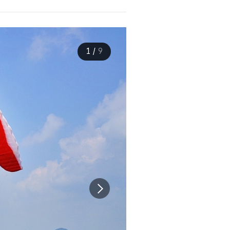
1
/
9