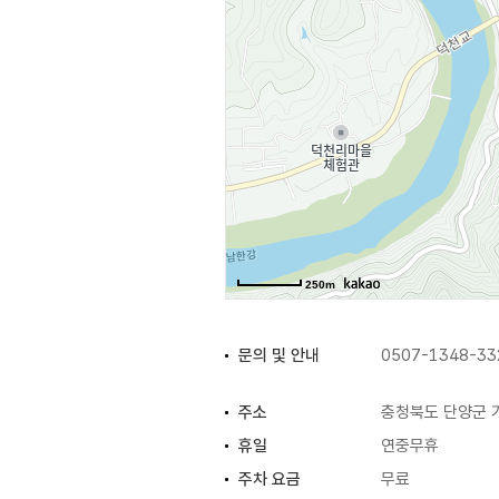
다양한 프로그램이 있으며 영상 촬영
이용한 경우 무료 픽업서비스를 받을
250m
문의 및 안내
0507-1348-33
주소
충청북도 단양군 가
휴일
연중무휴
주차 요금
무료