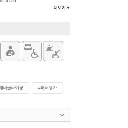
00,000원
0,000원
더보기
은 홈페이지 참조 및 전화 문의 요망
#패러글라이딩
#패러명가