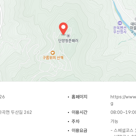
도 가능하며 사진 촬영 후에는 맘에 드는 사진을 즉석에서 인화해
 수 있으며 투고 패러글라이딩을 예약하면 단양의 유명 관광지에서
26
홈페이지
https://www
g
곡면 두산길 262
이용시간
08:00~19:0
주차
가능
이용요금
- 스페셜코스 