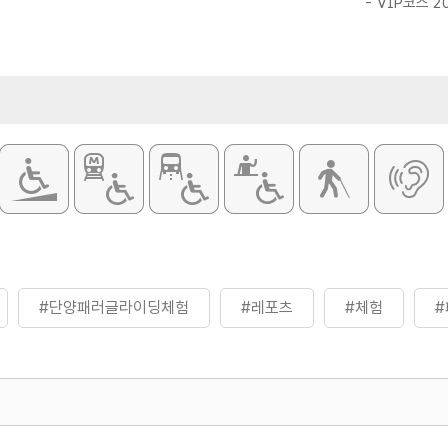
- VIP코스 2
- 커플코스 13
※ 자세한 사항
 안전장비
화장실
있음
#단양패러글라이딩체험
#레포츠
#체험