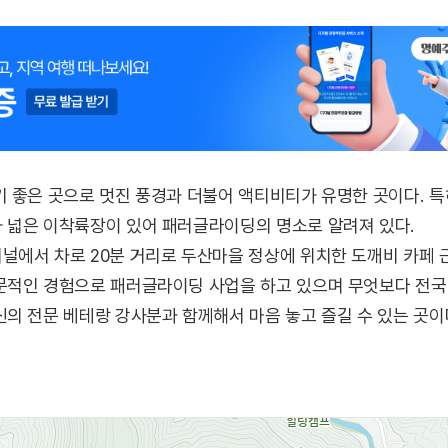
 좋은 곳으로 멋진 풍경과 더불어 액티비티가 유명한 곳이다. 
 넓은 이착륙장이 있어 패러글라이딩의 명소로 알려져 있다.
널에서 차로 20분 거리로 두산마을 정상에 위치한 도깨비 카페
문적인 경험으로 패러글라이딩 사업을 하고 있으며 무엇보다 전
의 전문 베테랑 강사분과 함께해서 마음 놓고 즐길 수 있는 곳이
 있으며 이륙장이 바로 옆에 있기 때문에 이동 거리가 짧고, 탑
 있다. 특히 단양에서 뷰 좋기로 소문난 도깨비카페와 단독 프로
 청룡열차 타듯 스릴 넘치는 익스트림코스, 커플과 함께 근접 비