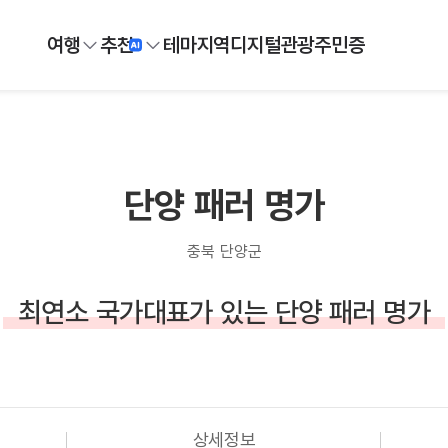
여행
추천
테마
지역
디지털
관광주민증
단양 패러 명가
충북 단양군
최연소 국가대표가 있는 단양 패러 명가
상세정보