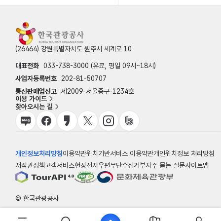
(26464) 강원특별자치도 원주시 세계로 10
대표전화
033-738-3000 (유료, 평일 09시~18시)
사업자등록번호
202-81-50707
통신판매업신고
제2009-서울중구-1234호
이용 가이드
찾아오시는 길
개인정보처리방침
이용약관
위치기반서비스 이용약관
개인위치정보 처리방침
저작권정책
고객서비스헌장
전자우편무단수집거부
자주 묻는 질문
사이트맵
© 한국관광공사