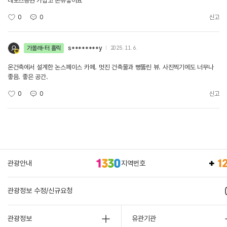
레포츠공원 가깝고 논뷰좋아요
0
0
신고
가볼래-터 홀릭
s********y
2025. 11. 6.
온건축에서 설계한 논스페이스 카페. 멋진 건축물과 뻥뚫린 뷰. 사진찍기에도 너무나
좋음. 좋은 공간.
0
0
신고
관광안내
지역번호
관광정보 수정/신규요청
관광정보
유관기관