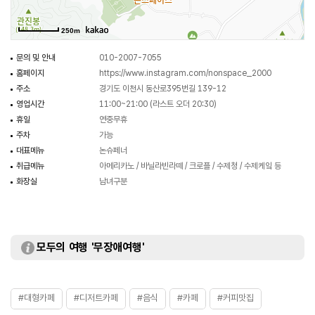
250m
문의 및 안내
010-2007-7055
홈페이지
https://www.instagram.com/nonspace_2000
주소
경기도 이천시 동산로395번길 139-12
영업시간
11:00~21:00 (라스트 오더 20:30)
휴일
연중무휴
주차
가능
대표메뉴
논슈페너
취급메뉴
아메리카노 / 바닐라빈라떼 / 크로플 / 수제청 / 수제케잌 등
화장실
남녀구분
모두의 여행 '무장애여행'
#대형카페
#디저트카페
#음식
#카페
#커피맛집