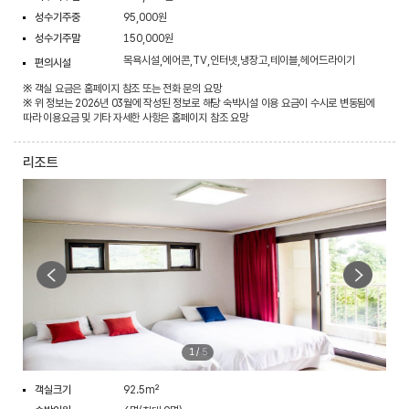
성수기주중
95,000원
성수기주말
150,000원
목욕시설,에어콘,TV,인터넷,냉장고,테이블,헤어드라이기
편의시설
※ 객실 요금은 홈페이지 참조 또는 전화 문의 요망
※ 위 정보는 2026년 03월에 작성된 정보로 해당 숙박시설 이용 요금이 수시로 변동됨에
따라 이용요금 및 기타 자세한 사항은 홈페이지 참조 요망
리조트
1
/
5
객실크기
92.5m²