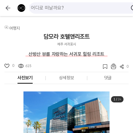
여행지
담모라 호텔앤리조트
제주 서귀포시
산방산 뷰를 자랑하는 서귀포 힐링 리조트
0
615
0
사진보기
상세정보
댓글
1
/
24