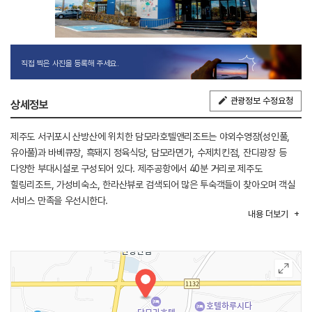
직접 찍은 사진을 등록해 주세요.
관광정보 수정요청
상세정보
제주도 서귀포시 산방산에 위치한 담모라호텔앤리조트는 야외수영장(성인풀,
유아풀)과 바베큐장, 흑돼지 정육식당, 담모라면가, 수제치킨점, 잔디광장 등
다양한 부대시설로 구성되어 있다. 제주공항에서 40분 거리로 제주도
힐링리조트, 가성비숙소, 한라산뷰로 검색되어 많은 투숙객들이 찾아오며 객실
서비스 만족을 우선시한다.
내용
더보기
호텔동의 더블, 트윈, 디럭스패밀리 객실과 리조트동의 객실로 구분되어 있어
연인과 친구, 가족과 동호회가 이용하기 편리한 숙소이다. 특히
담모라호텔리조트의 시그니처인 야외 풀장은 밤에는 별하늘을 한눈에 담을 수
있고, 낮에는 산방산과 한라산의 푸름을 만끽할 수 있는 곳이다. 건물 곳곳에
벽화로 쓰인 캘리그래피를 감상하며 여행 일정 중 소소한 재미도 느낄 수 있다.
담모라는 섬나라라는 뜻의 제주도를 의미한다. 용머리해안 인근에 위치하고