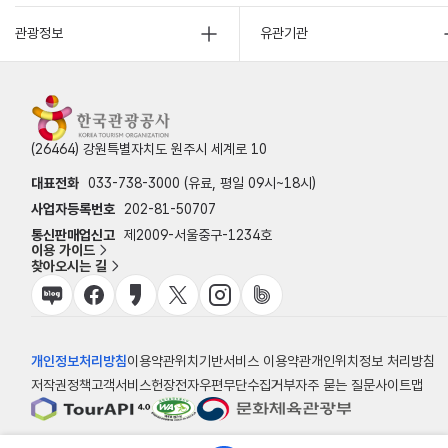
관광정보
유관기관
(26464) 강원특별자치도 원주시 세계로 10
대표전화
033-738-3000 (유료, 평일 09시~18시)
사업자등록번호
202-81-50707
통신판매업신고
제2009-서울중구-1234호
이용 가이드
찾아오시는 길
개인정보처리방침
이용약관
위치기반서비스 이용약관
개인위치정보 처리방침
저작권정책
고객서비스헌장
전자우편무단수집거부
자주 묻는 질문
사이트맵