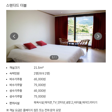
스탠다드 더블
1
/
2
객실크기
21.5m²
숙박인원
2명(최대 2명)
비수기주중
65,000원
비수기주말
75,000원
성수기주중
65,000원
성수기주말
75,000원
목욕시설,에어콘,TV,인터넷,냉장고,테이블,헤어드라이기
편의시설
※ 객실 요금은 홈페이지 참조 또는 전화 문의 요망