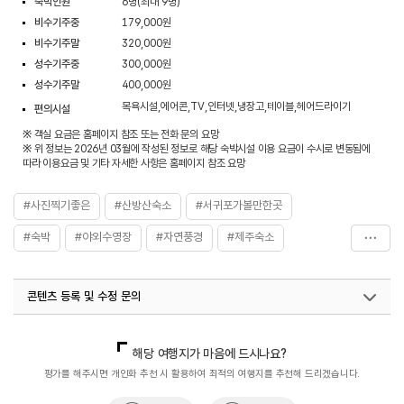
숙박인원
6명(최대 9명)
비수기주중
179,000원
비수기주말
320,000원
성수기주중
300,000원
성수기주말
400,000원
목욕시설,에어콘,TV,인터넷,냉장고,테이블,헤어드라이기
편의시설
※ 객실 요금은 홈페이지 참조 또는 전화 문의 요망
※ 위 정보는 2026년 03월에 작성된 정보로 해당 숙박시설 이용 요금이 수시로 변동됨에
따라 이용요금 및 기타 자세한 사항은 홈페이지 참조 요망
#사진찍기좋은
#산방산숙소
#서귀포가볼만한곳
#숙박
#야외수영장
#자연풍경
#제주숙소
#제주여행
#제주호텔
#친구와함께
콘텐츠 등록 및 수정 문의
국내디지털마케팅팀
033-813-3500
해당 여행지가 마음에 드시나요?
평가를 해주시면 개인화 추천 시 활용하여 최적의 여행지를 추천해 드리겠습니다.