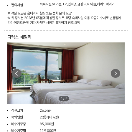
목욕시설,에어콘,TV,인터넷,냉장고,테이블,헤어드라이기
편의시설
※ 객실 요금은 홈페이지 참조 또는 전화 문의 요망
※ 위 정보는 2026년 03월에 작성된 정보로 해당 숙박시설 이용 요금이 수시로 변동됨에
따라 이용요금 및 기타 자세한 사항은 홈페이지 참조 요망
디럭스 패밀리
1
/
3
객실크기
26.5m²
숙박인원
2명(최대 4명)
비수기주중
85,000원
비수기주말
119,000원