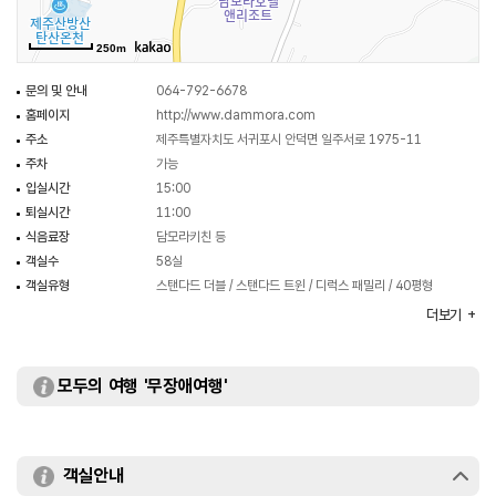
있어 제주의 자연 속 낭만과 여유를 느낄 수 있다. 담모라 정육식당에서
제주흑돼지삼겹살 김찌찌개를, 담모라 면가에서 보말칼국수, 전복칼국수,
250m
옛날돈까스를 넉넉하게 맛볼 수 있다. 담모라 카페에서 시작하는 모닝커피와
콘티넨탈 브랙퍼스트를 이용할 수 있다.
문의 및 안내
064-792-6678
화순금모래해수욕장, 오설록이 근거리에 있으며, 금오오름 정상에서의
홈페이지
http://www.dammora.com
자연풍광은 지친 일상의 피로를 한 번에 날려 보낼 수 있다. 방파제 낚시,
주소
제주특별자치도 서귀포시 안덕면 일주서로 1975-11
용머리해안, 마라도, 가파도 여행 등을 가까이서 즐길 수 있다.
주차
가능
입실시간
15:00
퇴실시간
11:00
식음료장
담모라키친 등
객실수
58실
객실유형
스탠다드 더블 / 스탠다드 트윈 / 디럭스 패밀리 / 40평형
리조트
더보기
부대시설
야외수영장 / 연회장 / 야외바베큐장 등
모두의 여행 '무장애여행'
객실안내