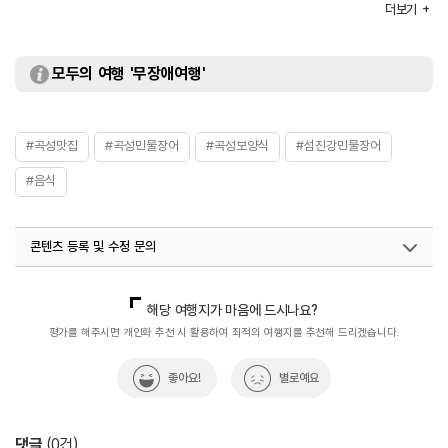
더보기
모두의 여행 '무장애여행'
#곡성맛집
#곡성민물장어
#곡성보양식
#섬진강민물장어
#음식
콘텐츠 등록 및 수정 문의
국내디지털마케팅팀
033-813-3500
해당 여행지가 마음에 드시나요?
평가를 해주시면 개인화 추천 시 활용하여 최적의 여행지를 추천해 드리겠습니다.
좋아요!
별로예요
댓글
(
0
건)