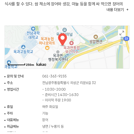
식사를 할 수 있다. 쌈 채소에 장어와 생강, 마늘 등을 함께 싸 먹으면 장어의
내용
더보기
느끼한 맛을 잡아 깔끔한 맛을 느낄 수 있다.
250m
문의 및 안내
061-363-9155
주소
전남광주통합특별시 곡성군 리문6길 32
영업시간
- 10:30~20:00
- 준비시간 14:30~16:30
- 마지막 주문 19:00
휴일
매주 화요일
주차
가능
대표메뉴
장어
취급메뉴
냉면 / 누룽지 등
화장실
있음