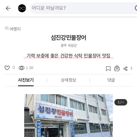
여행지
섬진강민물장어
광주 곡성군
기력 보충에 좋은 건강한 식탁 민물장어 맛집
0
1.3K
3
사진보기
상세정보
댓글
1
/
4