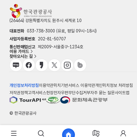
(26464) 강원특별자치도 원주시 세계로 10
대표전화
033-738-3000 (유료, 평일 09시~18시)
사업자등록번호
202-81-50707
통신판매업신고
제2009-서울중구-1234호
이용 가이드
찾아오시는 길
개인정보처리방침
이용약관
위치기반서비스 이용약관
개인위치정보 처리방침
저작권정책
고객서비스헌장
전자우편무단수집거부
자주 묻는 질문
사이트맵
© 한국관광공사