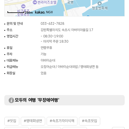
, NGII
250m
문의 및 안내
033-632-7828
주소
강원특별자치도 속초시 아바이마을길 17
영업시간
- 08:30~19:00
- 마지막 주문 18:30
휴일
연중무휴
주차
가능
대표메뉴
아바이순대
취급메뉴
오징어순대 / 아바이순대국밥 / 명태회냉면 등
화장실
있음
모두의 여행 '무장애여행'
#맛집
#명태회냉면
#속초가자미식해
#속초맛집