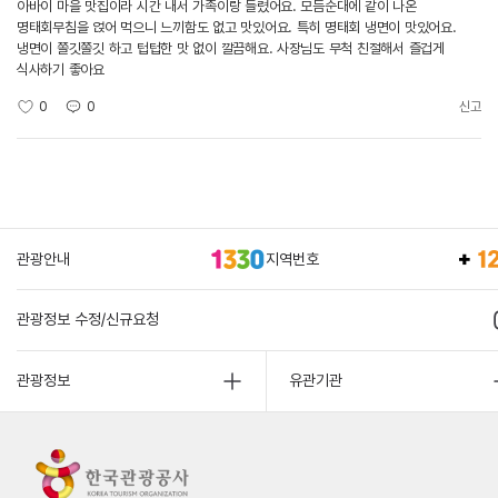
아바이 마을 맛집이라 시간 내서 가족이랑 들렸어요. 모듬순대에 같이 나온
명태회무침을 얹어 먹으니 느끼함도 없고 맛있어요. 특히 명태회 냉면이 맛있어요.
냉면이 쫄깃쫄깃 하고 텁텁한 맛 없이 깔끔해요. 사장님도 무척 친절해서 즐겁게
식사하기 좋아요
0
0
신고
관광안내
지역번호
관광정보 수정/신규요청
관광정보
유관기관