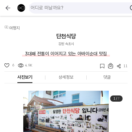
여행지
단천식당
강원 속초시
3대째 전통이 이어지고 있는 아바이순대 맛집
6
4.9K
11
사진보기
상세정보
댓글
1
/
7