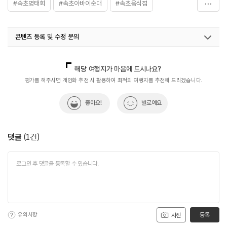
#속초명태회
#속초아바이순대
#속초음식점
#아바이순대
#아바이순대국밥
#오징어순대
#음식
콘텐츠 등록 및 수정 문의
국내디지털마케팅팀
033-813-3500
해당 여행지가 마음에 드시나요?
평가를 해주시면 개인화 추천 시 활용하여 최적의 여행지를 추천해 드리겠습니다.
좋아요!
별로예요
댓글
(
1
건)
유의사항
등록
사진