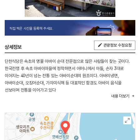
직접 찍은 사진을 등록해 주세요.
관광정보 수정요청
상세정보
단천식당은 속초의 명물 아바이 순대 전문점으로 많은 사람들이 찾는 곳이다.
한국전쟁 후 속초 아바이마을에 정착하면서 어머니에서 아들, 손자 3대로
이어지는 40년이 넘는 전통 있는 아바이순대의 원조이다. 아바이냉면,
아바이순대, 오징어순대, 가자미식해 등 대표적인 함경도 아바이 음식을
선보이며 전통을 이어가고 있다
내용
더보기
순대의 크기가 다른 집보다 크고 오징어순대는 순대 앞뒤로 계란을 묻혀 나오는
것이 특징이다. KBS 한식탐험대 별별요리열전, 1박 2일 등 방송에도 여러 차례
소개되었을 정도로 아바이순대 맛집으로 소문나있다. 지금도 식당 안팎에는
대통령을 비롯한 유명인들이 함께 한 사진들이 전시되어 있다.
모둠순대와 명태회냉면이 인기 메뉴이다. 모둠순대에는 아바이순대,
오징어순대, 명태회무침이 함께 나온다.