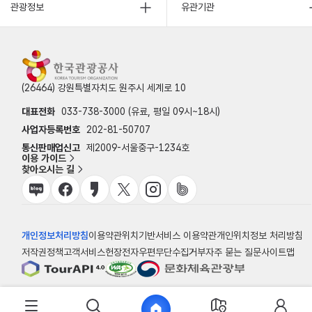
관광정보
유관기관
(26464) 강원특별자치도 원주시 세계로 10
대표전화
033-738-3000 (유료, 평일 09시~18시)
사업자등록번호
202-81-50707
통신판매업신고
제2009-서울중구-1234호
이용 가이드
찾아오시는 길
개인정보처리방침
이용약관
위치기반서비스 이용약관
개인위치정보 처리방침
저작권정책
고객서비스헌장
전자우편무단수집거부
자주 묻는 질문
사이트맵
© 한국관광공사