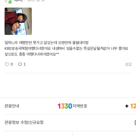
샤*니
2021. 10. 29.
일하느라 여행한번 못가고 살았는데 오랜만에 울딸내미랑
KBS방송국체험여행다녀왔어요 내생에서 잊을수없는 뜻깊은날될거같아 너무 좋아요
앞으로도 종종 여행다녀와야겠어요^^
0
1
신고
관광안내
지역번호
관광정보 수정/신규요청