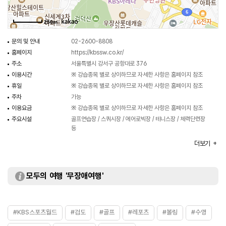
250m
문의 및 안내
02-2600-8808
홈페이지
https://kbssw.co.kr/
주소
서울특별시 강서구 공항대로 376
이용시간
※ 강습종목 별로 상이하므로 자세한 사항은 홈페이지 참조
휴일
※ 강습종목 별로 상이하므로 자세한 사항은 홈페이지 참조
주차
가능
이용요금
※ 강습종목 별로 상이하므로 자세한 사항은 홈페이지 참조
주요시설
골프연습장 / 스쿼시장 / 에어로빅장 / 테니스장 / 체력단련장
등
화장실
있음
더보기
모두의 여행 '무장애여행'
#KBS스포츠월드
#검도
#골프
#레포츠
#볼링
#수영