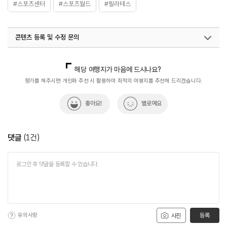
#스포츠센터
#스포츠월드
#필라테스
콘텐츠 등록 및 수정 문의
국내디지털마케팅팀
033-813-3500
해당 여행지가 마음에 드시나요?
평가를 해주시면 개인화 추천 시 활용하여 최적의 여행지를 추천해 드리겠습니다.
좋아요!
별로예요
댓글
(
1
건)
유의사항
등록
사진