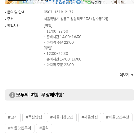
250m
문의 및 안내
0507-1318-2177
주소
서울특별시 성동구 왕십리로 136 (성수동1가)
영업시간
[평일]
- 11:00~22:30
- 준비시간 14:00~16:30
- 마지막 주문 22:00
[주말]
- 12:00~22:30
- 준비시간 14:00~16:00
- 마지막 주문 22:00
휴일
연중무휴
더보기
주차
가능
대표메뉴
모둠곱창구이
취급메뉴
특양밥 / 한우 양지 냉수육 김치국수 / 한우 특상우설 등
모두의 여행 '무장애여행'
화장실
있음
#고기
#뚝섬맛집
#서울대창맛집
#서울맛집
#서울맛집추천
#서울맛집투어
#음식