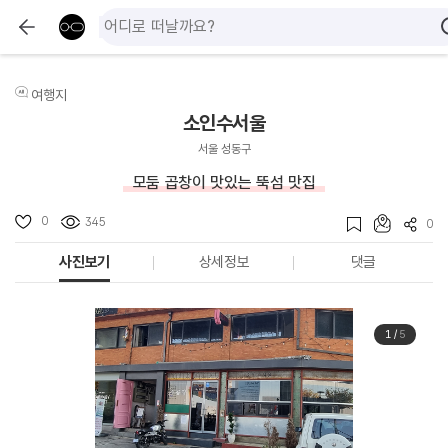
여행지
소인수서울
서울 성동구
모둠 곱창이 맛있는 뚝섬 맛집
0
345
0
사진보기
상세정보
댓글
1
/
5