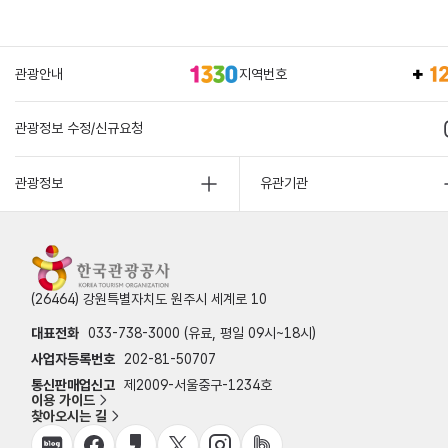
관광안내
지역번호
관광정보 수정/신규요청
관광정보
유관기관
(26464) 강원특별자치도 원주시 세계로 10
대표전화
033-738-3000 (유료, 평일 09시~18시)
사업자등록번호
202-81-50707
통신판매업신고
제2009-서울중구-1234호
이용 가이드
찾아오시는 길