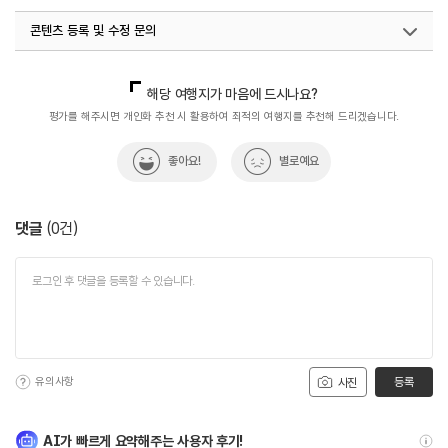
콘텐츠 등록 및 수정 문의
국내디지털마케팅팀
033-813-3500
해당 여행지가 마음에 드시나요?
평가를 해주시면 개인화 추천 시 활용하여 최적의 여행지를 추천해 드리겠습니다.
좋아요!
별로예요
댓글
(
0
건)
유의사항
등록
사진
AI가 빠르게 요약해주는 사용자 후기!