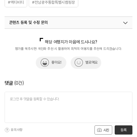
#액티비티
#전남광주통합특별시캠핑장
콘텐츠 등록 및 수정 문의
국내디지털마케팅팀
033-813-3500
해당 여행지가 마음에 드시나요?
평가를 해주시면 개인화 추천 시 활용하여 최적의 여행지를 추천해 드리겠습니다.
좋아요!
별로예요
댓글
(
0
건)
유의사항
등록
사진