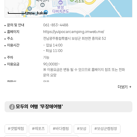
250m
문의 및 안내
061-853-4488
홈페이지
https://yulpocarcamping.imweb.me/
주소
전남광주통합특별시 보성군 회천면 충의로 52
이용시간
- 입실 14:00
- 퇴실 11:00
주차
가능
이용요금
90,000원~
※ 이용요금은 변동 될 수 있으므로 홈페이지 참조 또는 전화
문의 요망
화장실
있음
더보기
모두의 여행 '무장애여행'
#갯벌체험
#레포츠
#바다캠핑
#보성
#보성군캠핑장