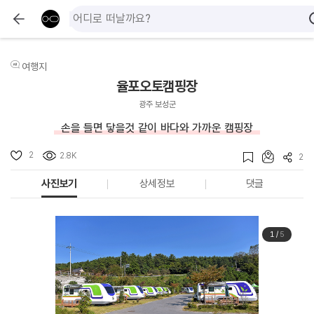
여행지
율포오토캠핑장
광주 보성군
손을 들면 닿을것 같이 바다와 가까운 캠핑장
2
2.8K
2
사진보기
상세정보
댓글
1
/
5