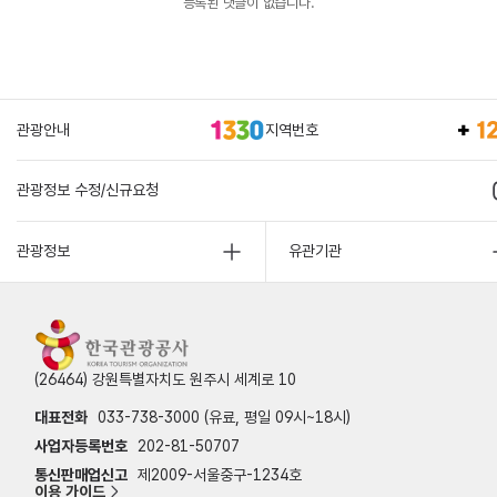
등록된 댓글이 없습니다.
관광안내
지역번호
관광정보 수정/신규요청
관광정보
유관기관
(26464) 강원특별자치도 원주시 세계로 10
대표전화
033-738-3000 (유료, 평일 09시~18시)
사업자등록번호
202-81-50707
통신판매업신고
제2009-서울중구-1234호
이용 가이드