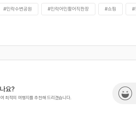
#민락수변공원
#민락어민활어직판장
#쇼핑
500
열린관광콘텐츠팀(열린관광-모두의
시나요?
하여 최적의 여행지를 추천해 드리겠습니다.