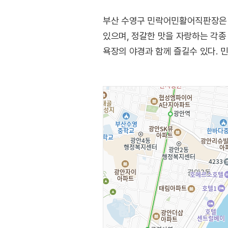
부산 수영구 민락어민활어직판장은 
있으며, 정갈한 맛을 자랑하는 각종
욕장의 야경과 함께 즐길수 있다.