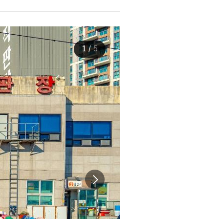
1
/
5