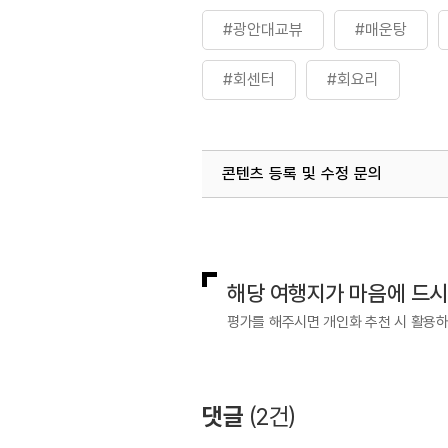
#광안대교뷰
#매운탕
#회센터
#회요리
콘텐츠 등록 및 수정 문의
국내디지털마케팅팀
033-813-3
해당 여행지가 마음에 드
평가를 해주시면 개인화 추천 시 활용
댓글
(
2
건)