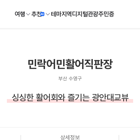
여행
추천
테마
지역
디지털
관광주민증
민락어민활어직판장
부산 수영구
싱싱한 활어회와 즐기는 광안대교뷰
상세정보