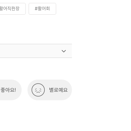
#활어직판장
#활어회
여행)
033-738-3425
좋아요!
별로예요