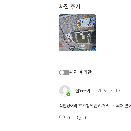
사진 후기
사진 후기만
살***어
2026. 7. 15.
직판장이라 호객행위없고 가격표시되어 있어 
0
0