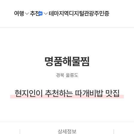
여행
추천
테마
지역
디지털
관광주민증
명품해물찜
경북 울릉도
현지인이 추천하는 따개비밥 맛집
상세정보