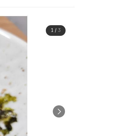
1
/
3