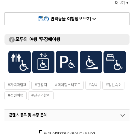
객실수
595실
더보기
예약안내
033-590-1000
객실유형
HILLS ROOM, WILLOW ROOM, OAK ROOM,
반려동물 여행정보 보기
MAPLE ROOM, PINE ROOM, SUITE ROOM
부대시설
사우나 / 노래방 / 편의점 등
모두의 여행 '무장애여행'
#가족과함께
#관광지
#메이힐스리조트
#숙박
#정선숙소
#정선여행
#친구와함께
콘텐츠 등록 및 수정 문의
국내디지털마케팅팀
033-813-3500
열린관광콘텐츠팀(열린관광-모두의여행)
033-738-3425
해당 여행지가 마음에 드시나요?