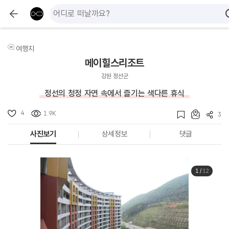
여행지
메이힐스리조트
강원 정선군
정선의 청정 자연 속에서 즐기는 색다른 휴식
4
1.9K
3
사진보기
상세정보
댓글
1
/
12