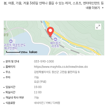
봄, 여름, 가을, 겨울 365일 언제나 즐길 수 있는 레저, 스포츠, 엔터테인먼트 등
내용
더보기
다양한 콘텐츠를 제공하며 고급스러운 외관과 첨단 시설을 갖춘 HIGH-END
지향의 고품격 종합 리조트이다.
내국인 출입이 가능한 국내 유일의 강원랜드 카지노와 유럽풍 계곡형 스키장이
있어 짜릿하고 여유로운 스키를 즐길 수 있고, 국내 최고 해발 1,100m의 청정
고원지대에 있는 강원랜드 골프장은 한여름에도 25도를 넘지 않아 언제나
쾌적한 라운딩을 즐길 수 있다.
250m
문의 및 안내
033-590-1000
홈페이지
https://www.mayhills.co.kr/view/index.do
주소
강원특별자치도 정선군 고한읍 물한리길 8
주차
가능
요금 (무료)
입실시간
15:00
퇴실시간
11:00
객실내 취사 여부
가능
식음료장
네네치킨 / 카페 / 다래정