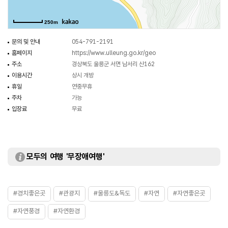
일부가 붕괴된 후 중력에 의해 아래로 떨어져 현재 위치에 자리 잡게 되었다.
이처럼 암반이 수직으로 깨져 아래로 떨어지는 것을 토플링 파괴라고 한다.
250m
울릉도에는 몽돌해안이 발달하는데, 버섯바위 앞에도 몽돌해안이 있다.
문의 및 안내
054-791-2191
홈페이지
https://www.ulleung.go.kr/geo
주소
경상북도 울릉군 서면 남서리 산162
이용시간
상시 개방
휴일
연중무휴
주차
가능
입장료
무료
모두의 여행 '무장애여행'
#경치좋은곳
#관광지
#울릉도&독도
#자연
#자연좋은곳
#자연풍경
#자연환경