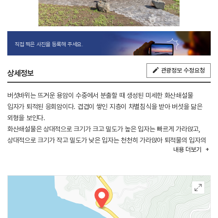
직접 찍은 사진을 등록해 주세요.
관광정보 수정요청
상세정보
버섯바위는 뜨거운 용암이 수중에서 분출할 때 생성된 미세한 화산쇄설물
입자가 퇴적된 응회암이다. 겹겹이 쌓인 지층이 차별침식을 받아 버섯을 닮은
외형을 보인다.
화산쇄설물은 상대적으로 크기가 크고 밀도가 높은 입자는 빠르게 가라앉고,
상대적으로 크기가 작고 밀도가 낮은 입자는 천천히 가라앉아 퇴적물의 입자의
내용
더보기
크기가 밑에서 위로 갈수록 작아지는 점이층리를 보여준다. 입자의 크기가
상대적으로 작은 층은 침식을 많이 받아 내부로 들어가 있고, 상대적으로 입자의
크기가 큰 층은 침식을 적게 받아 외부로 돌출되면서 들쭉날쭉한 형상을 지니고
있다. 이렇게 물질들이 침식을 견디는 정도가 다를 때 침식속도의 차이가
나는데, 이를 차별침식이라고 한다.
과거 버섯바위는 현재 위치가 아닌 현재보다 높은 위치에 있었는데, 산사면