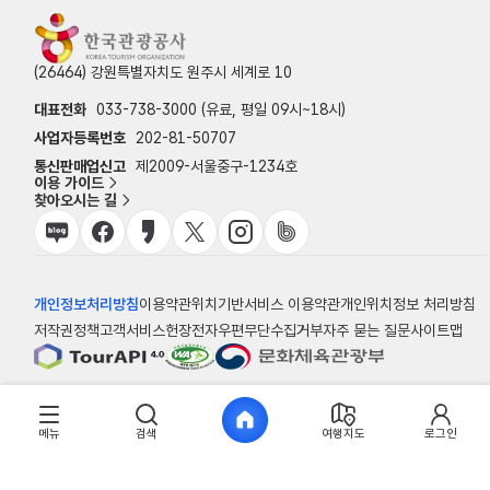
(26464) 강원특별자치도 원주시 세계로 10
대표전화
033-738-3000 (유료, 평일 09시~18시)
사업자등록번호
202-81-50707
통신판매업신고
제2009-서울중구-1234호
이용 가이드
찾아오시는 길
개인정보처리방침
이용약관
위치기반서비스 이용약관
개인위치정보 처리방침
저작권정책
고객서비스헌장
전자우편무단수집거부
자주 묻는 질문
사이트맵
© 한국관광공사
메뉴
검색
여행지도
로그인