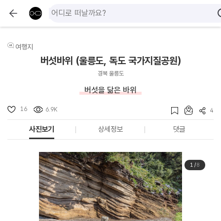
여행지
버섯바위 (울릉도, 독도 국가지질공원)
경북 울릉도
버섯을 닮은 바위
16
6.9K
4
사진보기
상세정보
댓글
1
/
8